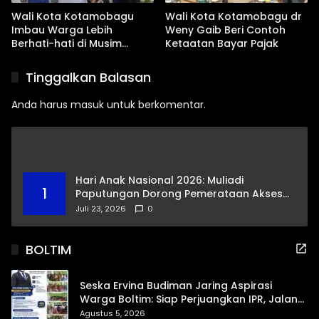
Wali Kota Kotamobagu
Wali Kota Kotamobagu dr
Imbau Warga Lebih
Weny Gaib Beri Contoh
Berhati-hati di Musim
Ketaatan Bayar Pajak
Kemarau
Tinggalkan Balasan
Anda harus
masuk
untuk berkomentar.
Hari Anak Nasional 2026: Muliadi
1
Paputungan Dorong Pemerataan Akses
Pendidikan dan Proteksi Digital Anak Sulut
Juli 23, 2026
0
BOLTIM
Seska Ervina Budiman Jaring Aspirasi
Warga Boltim: Siap Perjuangkan IPR, Jalan
Trans, hingga Pemasaran UMKM
Agustus 5, 2026