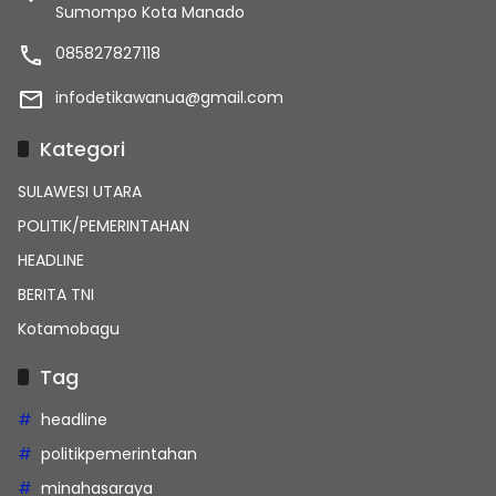
Sumompo Kota Manado
085827827118
infodetikawanua@gmail.com
Kategori
SULAWESI UTARA
POLITIK/PEMERINTAHAN
HEADLINE
BERITA TNI
Kotamobagu
Tag
headline
politikpemerintahan
minahasaraya