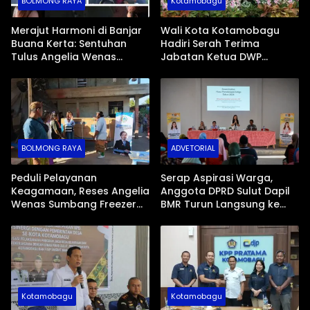
BOLMONG RAYA
Kotamobagu
Merajut Harmoni di Banjar
Wali Kota Kotamobagu
Buana Kerta: Sentuhan
Hadiri Serah Terima
Tulus Angelia Wenas
Jabatan Ketua DWP
Menjemput Aspirasi Warga
Periode 2026-2031
Mopugad
BOLMONG RAYA
ADVETORIAL
Peduli Pelayanan
Serap Aspirasi Warga,
Keagamaan, Reses Angelia
Anggota DPRD Sulut Dapil
Wenas Sumbang Freezer
BMR Turun Langsung ke
Jenazah untuk Umat Hindu
Tengah Masyarakat
di Mopugad Bolmong
Kotamobagu
Kotamobagu