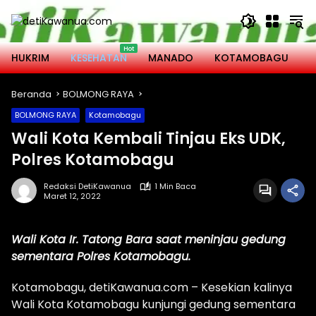
Langsung
ke
konten
HUKRIM
KESEHATAN
MANADO
KOTAMOBAGU
M
Beranda
BOLMONG RAYA
BOLMONG RAYA
Kotamobagu
Wali Kota Kembali Tinjau Eks UDK,
Polres Kotamobagu
Redaksi DetiKawanua
1 Min Baca
Maret 12, 2022
Wali Kota Ir. Tatong Bara saat meninjau gedung
sementara Polres Kotamobagu.
Kotamobagu, detiKawanua.com – Kesekian kalinya
Wali Kota Kotamobagu kunjungi gedung sementara