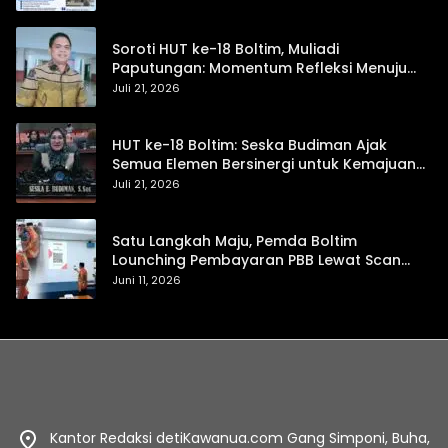
Soroti HUT ke-18 Boltim, Muliadi
Paputungan: Momentum Refleksi Menuju
Daerah Mandiri dan Berdaya Saing
Juli 21, 2026
HUT ke-18 Boltim: Seska Budiman Ajak
Semua Elemen Bersinergi untuk Kemajuan
Daerah
Juli 21, 2026
Satu Langkah Maju, Pemda Boltim
Lounching Pembayaran PBB Lewat Scan
Qris
Juni 11, 2026
Kantor Redaksi detiKawanua.com Gang Simponi, Buha,