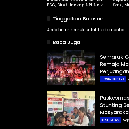
BSG, Dirut Ungkap NPL Naik
Satu, M
Imbas Sektor Mikro
Abrasi 
Tinggalkan Balasan
Anda harus
masuk
untuk berkomentar.
Baca Juga
Semarak G
Remaja Mas
Perjuangan
SOSIALBUDAYA
Puskesmas
Stunting B
Masyaraka
KESEHATAN
Sep