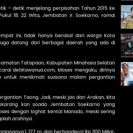
tik – detik menjelang perpisahan Tahun 2015 ke
 Pukul 18: 22 Wita, Jembatan Ir. Soekarno, ramai
mpat ini, tidak hanya berasal dari warga Kota
juga datang dari berbagai daerah yang ada di
ecamatan Tatapaan, Kabupaten Minahasa Selatan
carai detiKawanua.com, Moses mengaku, dirinya
in untuk menikmati suasana malam pergantian
antian Taong. Jadi, meski jao dari Arakan, kita
, skarang kan soada Jembatan Soekarno yang
oses dengan loghat kental Manado, meski sering
galah arahnya.
anjangnya 1, 127 m, dan berbanderol Rp 300 Miliar,