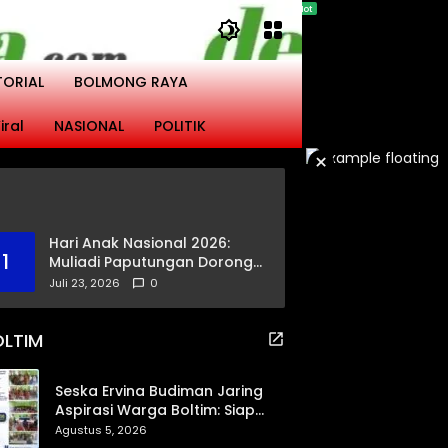
TORIAL
BOLMONG RAYA
iral
NASIONAL
POLITIK
×
Hari Anak Nasional 2026:
1
Muliadi Paputungan Dorong
Pemerataan Akses
Juli 23, 2026
0
Pendidikan dan Proteksi
Digital Anak Sulut
OLTIM
Seska Ervina Budiman Jaring
Aspirasi Warga Boltim: Siap
Perjuangkan IPR, Jalan Trans,
Agustus 5, 2026