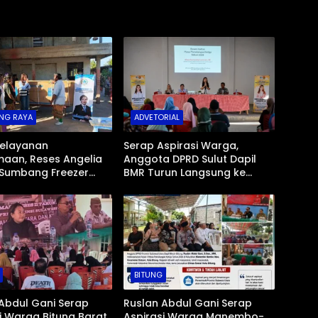
NG RAYA
ADVETORIAL
Pelayanan
Serap Aspirasi Warga,
aan, Reses Angelia
Anggota DPRD Sulut Dapil
Sumbang Freezer
BMR Turun Langsung ke
 untuk Umat Hindu di
Tengah Masyarakat
ad Bolmong
BITUNG
Abdul Gani Serap
Ruslan Abdul Gani Serap
i Warga Bitung Barat
Aspirasi Warga Manembo-