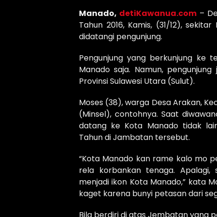
Manado,
detiKawanua.com
– De
Tahun 2016, Kamis, (31/12), sekitar
didatangi pengunjung.
Pengunjung yang berkunjung ke te
Manado saja. Namun, pengunjung 
Provinsi Sulawesi Utara (Sulut).
Moses (38), warga Desa Arakan, K
(Minsel), contohnya. Saat diwawan
datang ke Kota Manado tidak la
Tahun di Jambatan tersebut.
“Kota Manado kan rame kalo mo perg
rela korbankan tenaga. Apalagi
menjadi ikon Kota Manado,” kata M
kaget karena bunyi petasan dari se
Bila berdiri di atas Jembatan yang p