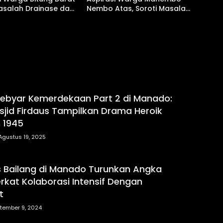
asalah Drainase dan
Nembo Atas, Soroti Masalah
Pantai Jadi Prioritas
BPJS Hingga Usulan
Pemekaran Kelurahan
ebyar Kemerdekaan Part 2 di Manado:
jid Firdaus Tampilkan Drama Heroik
 1945
Agustus 19, 2025
 Bailang di Manado Turunkan Angka
erkat Kolaborasi Intensif Dengan
t
tember 9, 2024