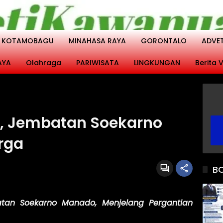
KOTAMOBAGU
MINAHASA RAYA
GORONTALO
ADVE
AYA
Olahraga
PARIWISATA
LINGKUNGAN
Berita V
u, Jembatan Soekarno
rga
B
tan Soekarno Manado, Menjelang Pergantian