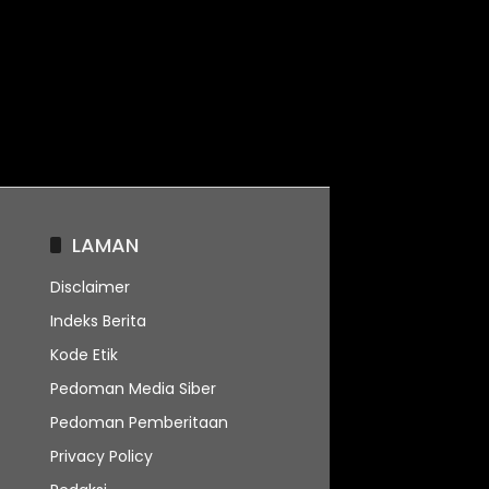
LAMAN
Disclaimer
Indeks Berita
Kode Etik
Pedoman Media Siber
Pedoman Pemberitaan
Privacy Policy