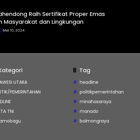
ahendong Raih Sertifikat Proper Emas
n Masyarakat dan Lingkungan
Mei 10, 2024
Kategori
Tag
AWESI UTARA
headline
ITIK/PEMERINTAHAN
politikpemerintahan
DLINE
minahasaraya
ITA TNI
manado
tamobagu
bolmongraya