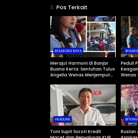
Pos Terkait
BOLMONG RAYA
BOLMO
Merajut Harmoni di Banjar
Peduli 
Buana Kerta: Sentuhan Tulus
Keagam
Angelia Wenas Menjemput
Wenas 
Aspirasi Warga Mopugad
Jenazah
Mopug
HEADLINE
BITUNG
Toni Supit Soroti Kredit
Ruslan 
Macet dan Penyaluran KUR
Aspiras