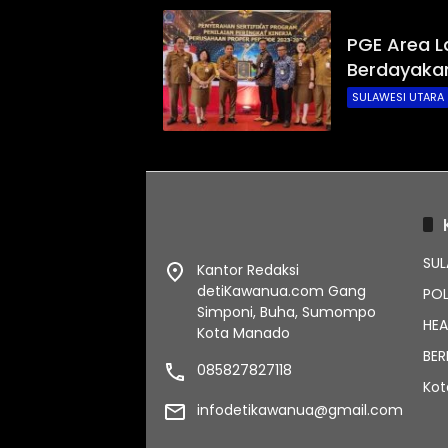
PGE Area L
Berdayaka
SULAWESI UTARA
SUL
Kantor Redaksi
detiKawanua.com Gang
POL
Simponi, Buha, Sumompo
HEA
Kota Manado
BER
085827827118
Ko
infodetikawanua@gmail.com