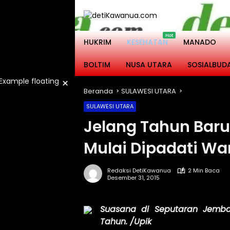
Langsung
ke
konten
HUKRIM
KESEHATAN
MANADO
BOLTIM
NUSA UTARA
SOSIALBUD
×
Beranda
SULAWESI UTARA
SULAWESI UTARA
Jelang Tahun Bar
Mulai Dipadati Wa
Redaksi DetiKawanua
2 Min Baca
Desember 31, 2015
Suasana di Seputaran Jemba
Tahun. /Upik