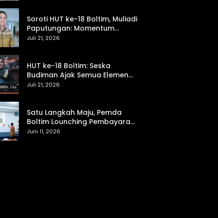
hingga Pemasaran UMKM
Soroti HUT ke-18 Boltim, Muliadi
Paputungan: Momentum
Refleksi Menuju Daerah Mandiri
Juli 21, 2026
dan Berdaya Saing
HUT ke-18 Boltim: Seska
Budiman Ajak Semua Elemen
Bersinergi untuk Kemajuan
Juli 21, 2026
Daerah
Satu Langkah Maju, Pemda
Boltim Lounching Pembayaran
PBB Lewat Scan Qris
Juni 11, 2026