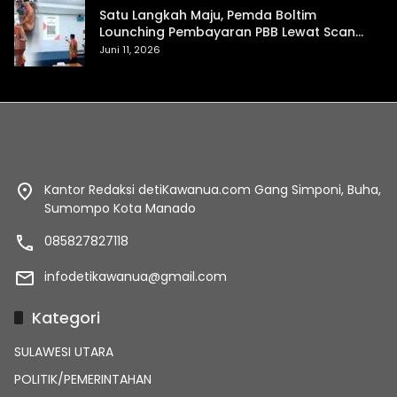
Satu Langkah Maju, Pemda Boltim
Lounching Pembayaran PBB Lewat Scan
Qris
Juni 11, 2026
Kantor Redaksi detiKawanua.com Gang Simponi, Buha,
Sumompo Kota Manado
085827827118
infodetikawanua@gmail.com
Kategori
SULAWESI UTARA
POLITIK/PEMERINTAHAN