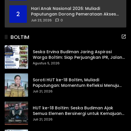
Hari Anak Nasional 2026: Muliadi
2
Paputungan Dorong Pemerataan Akses
Pendidikan dan Proteksi Digital Anak Sulut
Juli 23, 2026
0
BOLTIM
Seska Ervina Budiman Jaring Aspirasi
Warga Boltim: Siap Perjuangkan IPR, Jalan
Trans, hingga Pemasaran UMKM
Agustus 5, 2026
Soroti HUT ke-18 Boltim, Muliadi
Paputungan: Momentum Refleksi Menuju
Daerah Mandiri dan Berdaya Saing
Juli 21, 2026
HUT ke-18 Boltim: Seska Budiman Ajak
Semua Elemen Bersinergi untuk Kemajuan
Daerah
Juli 21, 2026