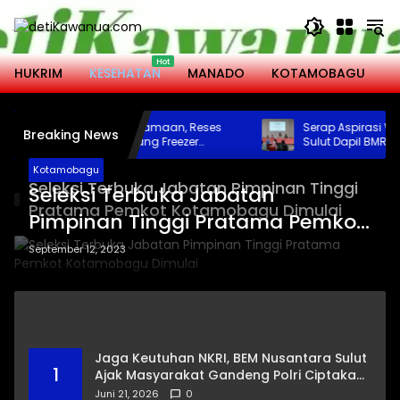
Langsung
ke
konten
HUKRIM
KESEHATAN
MANADO
KOTAMOBAGU
M
Peduli Pelayanan Keagamaan, Reses
Serap Aspirasi Warg
Breaking News
Angelia Wenas Sumbang Freezer
Sulut Dapil BMR Tur
Jenazah untuk Umat Hindu di Mopugad
Tengah Masyarakat
Bolmong
Kotamobagu
Seleksi Terbuka Jabatan Pimpinan Tinggi
Seleksi Terbuka Jabatan
Pratama Pemkot Kotamobagu Dimulai
Pimpinan Tinggi Pratama Pemkot
Kotamobagu Dimulai
September 12, 2023
Jaga Keutuhan NKRI, BEM Nusantara Sulut
1
Ajak Masyarakat Gandeng Polri Ciptakan
Kamtibmas Kondusif
Juni 21, 2026
0