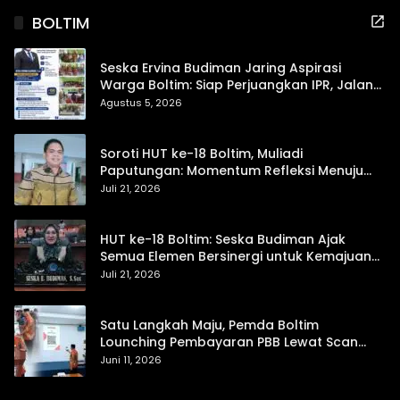
BOLTIM
Seska Ervina Budiman Jaring Aspirasi
Warga Boltim: Siap Perjuangkan IPR, Jalan
Trans, hingga Pemasaran UMKM
Agustus 5, 2026
Soroti HUT ke-18 Boltim, Muliadi
Paputungan: Momentum Refleksi Menuju
Daerah Mandiri dan Berdaya Saing
Juli 21, 2026
HUT ke-18 Boltim: Seska Budiman Ajak
Semua Elemen Bersinergi untuk Kemajuan
Daerah
Juli 21, 2026
Satu Langkah Maju, Pemda Boltim
Lounching Pembayaran PBB Lewat Scan
Qris
Juni 11, 2026