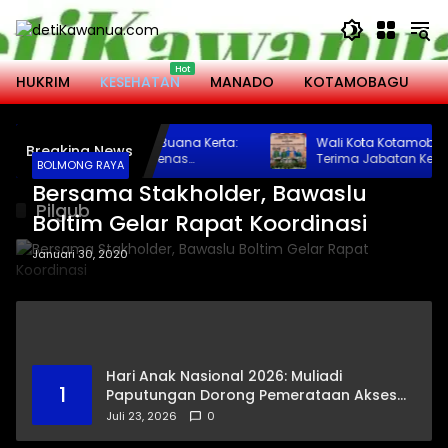
Langsung
ke
konten
HUKRIM
KESEHATAN
MANADO
KOTAMOBAGU
M
rajut Harmoni di Banjar Buana Kerta:
Wali Kota Kotamobagu 
Breaking News
ntuhan Tulus Angelia Wenas
Terima Jabatan Ketua 
BOLMONG RAYA
njemput Aspirasi Warga Mopugad
2031
Bersama Stakholder, Bawaslu
Pilgub
Boltim Gelar Rapat Koordinasi
Januari 30, 2020
Hari Anak Nasional 2026: Muliadi
1
Paputungan Dorong Pemerataan Akses
Pendidikan dan Proteksi Digital Anak Sulut
Juli 23, 2026
0