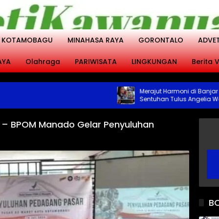
KOTAMOBAGU
MINAHASA RAYA
GORONTALO
ADVE
AYA
Olahraga
PARIWISATA
LINGKUNGAN
Berita V
Merajut Harmoni di Banjar Buan
Sentuhan Tulus Angelia Wenas
Menjemput Aspirasi Warga Mo
– BPOM Manado Gelar Penyuluhan
B