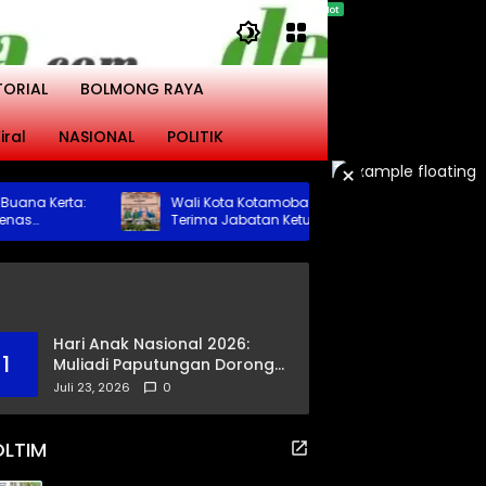
TORIAL
BOLMONG RAYA
iral
NASIONAL
POLITIK
×
a Kerta:
Wali Kota Kotamobagu Hadiri Serah
Terima Jabatan Ketua DWP Periode 2026-
pugad
2031
Hari Anak Nasional 2026:
1
Muliadi Paputungan Dorong
Pemerataan Akses
Juli 23, 2026
0
Pendidikan dan Proteksi
Digital Anak Sulut
OLTIM