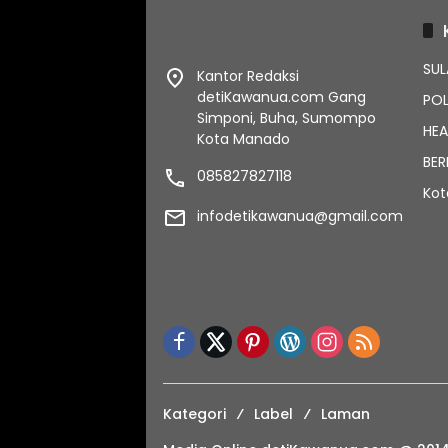
SUL
Kantor Redaksi
detiKawanua.com Gang
POL
Simponi, Buha, Sumompo
HEA
Kota Manado
BER
085827827118
Ko
infodetikawanua@gmail.com
Kategori
Label
Laman