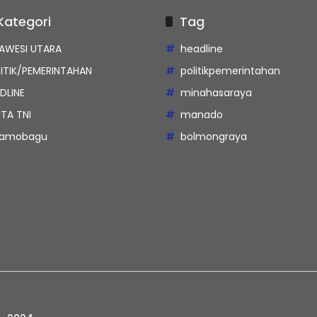
Kategori
Tag
AWESI UTARA
headline
ITIK/PEMERINTAHAN
politikpemerintahan
DLINE
minahasaraya
ITA TNI
manado
tamobagu
bolmongraya