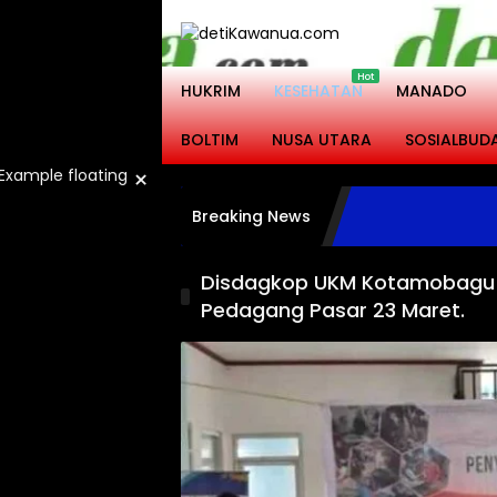
Langsung
ke
konten
HUKRIM
KESEHATAN
MANADO
BOLTIM
NUSA UTARA
SOSIALBUD
×
Breaking News
Disdagkop UKM Kotamobagu 
Pedagang Pasar 23 Maret.