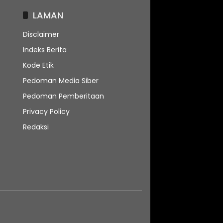
LAMAN
Disclaimer
Indeks Berita
Kode Etik
Pedoman Media Siber
Pedoman Pemberitaan
Privacy Policy
Redaksi