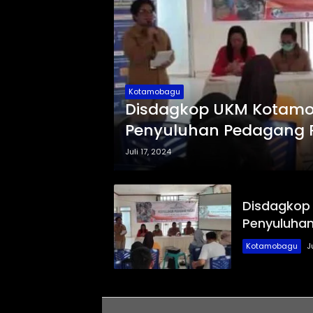
Kotamobagu
Disdagkop UKM Kotamo
Penyuluhan Pedagang P
Juli 17, 2024
Disdagkop
Penyuluhan
Kotamobagu
J