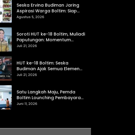
Seska Ervina Budiman Jaring
Aspirasi Warga Boltim: Siap
Perjuangkan IPR, Jalan Trans,
Agustus 5, 2026
hingga Pemasaran UMKM
Soroti HUT ke-18 Boltim, Muliadi
Paputungan: Momentum
Refleksi Menuju Daerah Mandiri
Juli 21, 2026
dan Berdaya Saing
HUT ke-18 Boltim: Seska
Budiman Ajak Semua Elemen
Bersinergi untuk Kemajuan
Juli 21, 2026
Daerah
Satu Langkah Maju, Pemda
Boltim Lounching Pembayaran
PBB Lewat Scan Qris
Juni 11, 2026