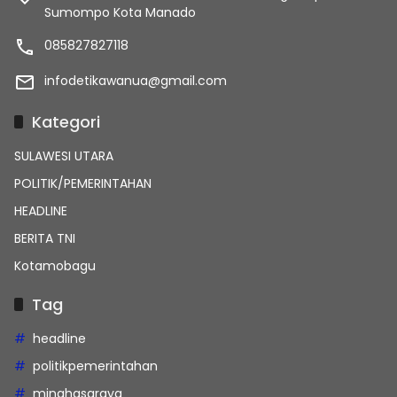
Sumompo Kota Manado
085827827118
infodetikawanua@gmail.com
Kategori
SULAWESI UTARA
POLITIK/PEMERINTAHAN
HEADLINE
BERITA TNI
Kotamobagu
Tag
headline
politikpemerintahan
minahasaraya