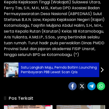
Kepala Kejaksaan Tinggi (Wakajati) Sulawesi Utara,
Ferry Tas, S.H., M.H., M.Si., Ketua DPD Asosiasi Badan
Permusyawaratan Desa Nasional (ABPEDNAS) Sulut
Stefanus B.A.N. Liow, Kepala Kejaksaan Negeri (Kajari)
Kotamobagu, Tasjrifin Muljana Abdul Halim, S.H., M.H.,
serta Kepala Rutan (Karutan) Kelas IIB Kotamobagu,
Aris Yulianta, A.Md.I.P., S.Sos., yang bertindak selaku
tuan rumah. Turut hadir pula perwakilan Dinas PMDD
Provinsi Sulut dan jajaran akademisi FISIP Unsrat,
hingga seluruh BPD se Kotamobagu. (*)
Satu Langkah Maju, Pemda Boltim Lounching
Pembayaran PBB Lewat Scan Qris
Pos Terkait