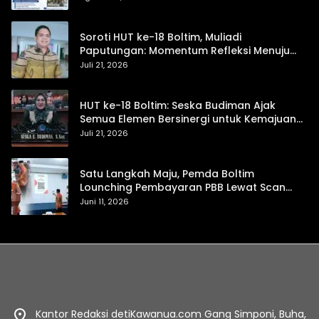
Soroti HUT ke-18 Boltim, Muliadi
Paputungan: Momentum Refleksi Menuju
Daerah Mandiri dan Berdaya Saing
Juli 21, 2026
HUT ke-18 Boltim: Seska Budiman Ajak
Semua Elemen Bersinergi untuk Kemajuan
Daerah
Juli 21, 2026
Satu Langkah Maju, Pemda Boltim
Lounching Pembayaran PBB Lewat Scan
Qris
Juni 11, 2026
Kantor Redaksi detiKawanua.com Gang Simponi, Buha,