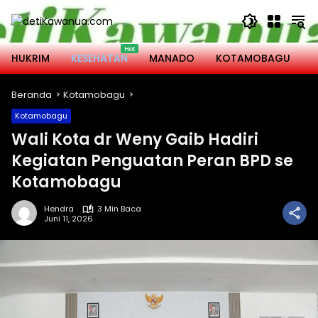
Langsung
ke
konten
HUKRIM
KESEHATAN
MANADO
KOTAMOBAGU
M
Beranda
Kotamobagu
Kotamobagu
Wali Kota dr Weny Gaib Hadiri
Kegiatan Penguatan Peran BPD se
Kotamobagu
Hendra
3 Min Baca
Juni 11, 2026