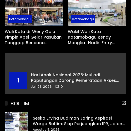
Kotamobagu
Kotamobagu
Wali Kota dr Weny Gaib
Wakil Wali Kota
Pimpin Apel Gelar Pasukan
Kotamobagu Rendy
Tanggap Bencana
Mangkat Hadiri Entry
Dampak El Nino
Meeting Ombudsman RI
Hari Anak Nasional 2026: Muliadi
1
Paputungan Dorong Pemerataan Akses
Pendidikan dan Proteksi Digital Anak Sulut
Juli 23, 2026
0
BOLTIM
Seska Ervina Budiman Jaring Aspirasi
Warga Boltim: Siap Perjuangkan IPR, Jalan
Trans, hingga Pemasaran UMKM
Agustus 5, 2026