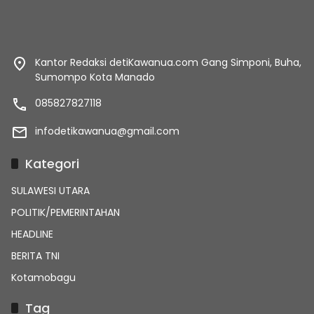
Kantor Redaksi detiKawanua.com Gang Simponi, Buha,
Sumompo Kota Manado
085827827118
infodetikawanua@gmail.com
Kategori
SULAWESI UTARA
POLITIK/PEMERINTAHAN
HEADLINE
BERITA TNI
Kotamobagu
Tag