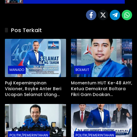
Kenaikan Yesus Kristus
Pos Terkait
MANADO
BOLMUT
Puji Kepemimpinan
Momentum HUT Ke-48 AHY,
Visioner, Royke Anter Beri
Ketua Demokrat Boltara
Ucapan Selamat Ulang
Fikri Gam Doakan
Tahun ke-48 untuk Ketum
Kesuksesan Menko
Demokrat AHY
Infrastruktur
POLITIK/PEMERINTAHAN
POLITIK/PEMERINTAHAN