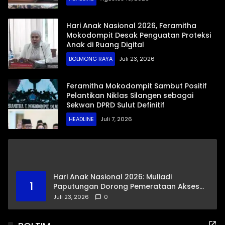
Hari Anak Nasional 2026, Feramitha
Mokodompit Desak Penguatan Proteksi
Anak di Ruang Digital
BOLMONG RAYA
Juli 23, 2026
Feramitha Mokodompit Sambut Positif
Pelantikan Niklas Silangen sebagai
Sekwan DPRD Sulut Definitif
HEADLINE
Juli 7, 2026
Hari Anak Nasional 2026: Muliadi
1
Paputungan Dorong Pemerataan Akses
Pendidikan dan Proteksi Digital Anak Sulut
Juli 23, 2026
0