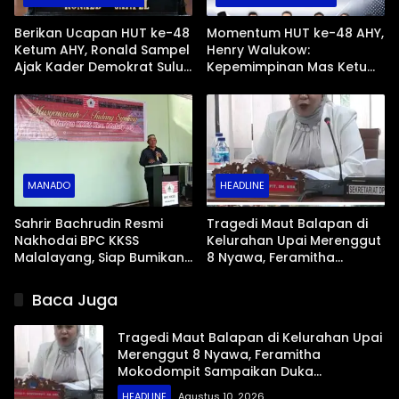
Berikan Ucapan HUT ke-48
Momentum HUT ke-48 AHY,
Ketum AHY, Ronald Sampel
Henry Walukow:
Ajak Kader Demokrat Sulut
Kepemimpinan Mas Ketum
Gas Pol untuk Rakyat
Menginspirasi Kader di
Daerah
MANADO
HEADLINE
Sahrir Bachrudin Resmi
Tragedi Maut Balapan di
Nakhodai BPC KKSS
Kelurahan Upai Merenggut
Malalayang, Siap Bumikan
8 Nyawa, Feramitha
Falsafah Sipakatau
Mokodompit Sampaikan
Duka Mendalam bagi
Baca Juga
Korban
Tragedi Maut Balapan di Kelurahan Upai
Merenggut 8 Nyawa, Feramitha
Mokodompit Sampaikan Duka
Mendalam bagi Korban
HEADLINE
Agustus 10, 2026