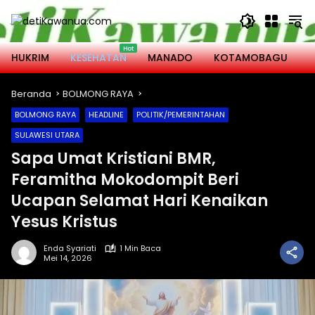
Langsung
ke
konten
HUKRIM
KESEHATAN
MANADO
KOTAMOBAGU
M
Beranda
BOLMONG RAYA
BOLMONG RAYA
HEADLINE
POLITIK/PEMERINTAHAN
SULAWESI UTARA
Sapa Umat Kristiani BMR,
Feramitha Mokodompit Beri
Ucapan Selamat Hari Kenaikan
Yesus Kristus
Enda Syariati
1 Min Baca
Mei 14, 2026