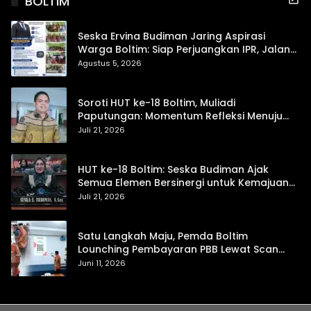
BOLTIM
Seska Ervina Budiman Jaring Aspirasi
Warga Boltim: Siap Perjuangkan IPR, Jalan
Trans, hingga Pemasaran UMKM
Agustus 5, 2026
Soroti HUT ke-18 Boltim, Muliadi
Paputungan: Momentum Refleksi Menuju
Daerah Mandiri dan Berdaya Saing
Juli 21, 2026
HUT ke-18 Boltim: Seska Budiman Ajak
Semua Elemen Bersinergi untuk Kemajuan
Daerah
Juli 21, 2026
Satu Langkah Maju, Pemda Boltim
Lounching Pembayaran PBB Lewat Scan
Qris
Juni 11, 2026