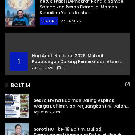
Ketua Fraksi Demokrat Ronald Sampel
Sampaikan Pesan Damai di Momen
Kenaikan Yesus Kristus
HEADLINE
Mei 14, 2026
Hari Anak Nasional 2026: Muliadi
1
Paputungan Dorong Pemerataan Akses
Pendidikan dan Proteksi Digital Anak Sulut
Juli 23, 2026
0
BOLTIM
Seska Ervina Budiman Jaring Aspirasi
Warga Boltim: Siap Perjuangkan IPR, Jalan
Trans, hingga Pemasaran UMKM
Agustus 5, 2026
Soroti HUT ke-18 Boltim, Muliadi
Paputungan: Momentum Refleksi Menuju