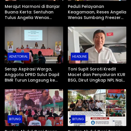
Merajut Harmoni di Banjar
Peduli Pelayanan
Buana Kerta: Sentuhan
Keagamaan, Reses Angelia
Tulus Angelia Wenas
Wenas Sumbang Freezer
Menjemput Aspirasi Warga
Jenazah untuk Umat Hindu
Mopugad
di Mopugad Bolmong
ADVETORIAL
HEADLINE
Serap Aspirasi Warga,
Toni Supit Soroti Kredit
Anggota DPRD Sulut Dapil
Macet dan Penyaluran KUR
BMR Turun Langsung ke
BSG, Dirut Ungkap NPL Naik
Tengah Masyarakat
Imbas Sektor Mikro
BITUNG
BITUNG