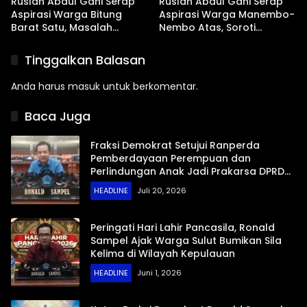
Ruslan Abdul Gani Serap
Ruslan Abdul Gani Serap
Aspirasi Warga Bitung
Aspirasi Warga Manembo-
Barat Satu, Masalah
Nembo Atas, Soroti
Drainase dan Abrasi Pantai
Masalah BPJS Hingga
Jadi Prioritas
Usulan Pemekaran
Tinggalkan Balasan
Kelurahan
Anda harus
masuk
untuk berkomentar.
Baca Juga
Fraksi Demokrat Setujui Ranperda
Pemberdayaan Perempuan dan
Perlindungan Anak Jadi Prakarsa DPRD
Sulut
HEADLINE
Juli 20, 2026
Peringati Hari Lahir Pancasila, Ronald
Sampel Ajak Warga Sulut Bumikan Sila
Kelima di Wilayah Kepulauan
HEADLINE
Juni 1, 2026