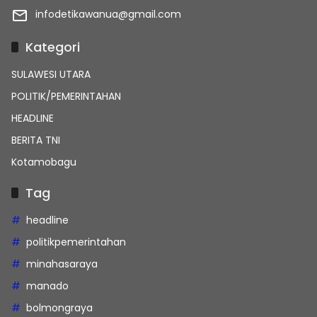
infodetikawanua@gmail.com
Kategori
SULAWESI UTARA
POLITIK/PEMERINTAHAN
HEADLINE
BERITA TNI
Kotamobagu
Tag
headline
politikpemerintahan
minahasaraya
manado
bolmongraya