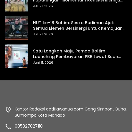
Daerah Mandiri dan Berdaya Saing
Juli 21, 2026
HUT ke-18 Boltim: Seska Budiman Ajak
Semua Elemen Bersinergi untuk Kemajuan
Daerah
Juli 21, 2026
Satu Langkah Maju, Pemda Boltim
Lounching Pembayaran PBB Lewat Scan
Qris
Juni 11, 2026
Kantor Redaksi detiKawanua.com Gang Simponi, Buha,
Sumompo Kota Manado
085827827118