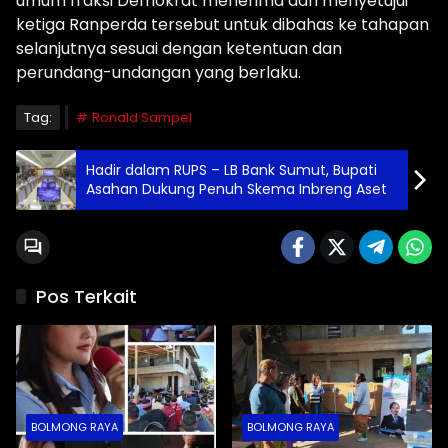
umum fraksi Demokrat menerima dan menyetujui
ketiga Ranperda tersebut untuk dibahas ke tahapan
selanjutnya sesuai dengan ketentuan dan
perundang-undangan yang berlaku.
Tag:
Ronald Sampel
Hadir dalam RUPS – LB Bank Sumut, Bupati
Asahan Dukung Penuh Skema Inbreng Aset
Pos Terkait
BOLMONG RAYA
BOLMONG RAYA