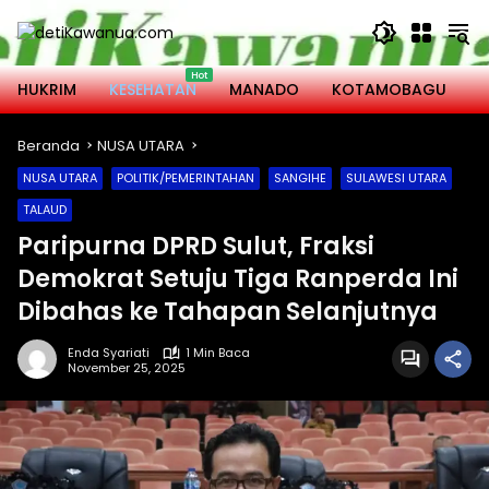
Langsung
ke
konten
HUKRIM
KESEHATAN
MANADO
KOTAMOBAGU
M
Beranda
NUSA UTARA
NUSA UTARA
POLITIK/PEMERINTAHAN
SANGIHE
SULAWESI UTARA
TALAUD
Paripurna DPRD Sulut, Fraksi
Demokrat Setuju Tiga Ranperda Ini
Dibahas ke Tahapan Selanjutnya
Enda Syariati
1 Min Baca
November 25, 2025