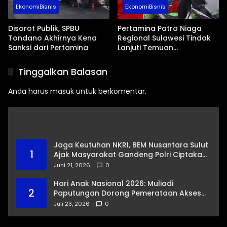
EkonomiBisnis
EkonomiBisnis
Disorot Publik, SPBU
Pertamina Patra Niaga
Tondano Akhirnya Kena
Regional Sulawesi Tindak
Sanksi dari Pertamina
Lanjuti Temuan
Pelanggaran Penyaluran
Pertalite di SPBU
Tinggalkan Balasan
Tanawangko
Anda harus
masuk
untuk berkomentar.
Jaga Keutuhan NKRI, BEM Nusantara Sulut
1
Ajak Masyarakat Gandeng Polri Ciptakan
Kamtibmas Kondusif
Juni 21, 2026
0
Hari Anak Nasional 2026: Muliadi
2
Paputungan Dorong Pemerataan Akses
Pendidikan dan Proteksi Digital Anak Sulut
Juli 23, 2026
0