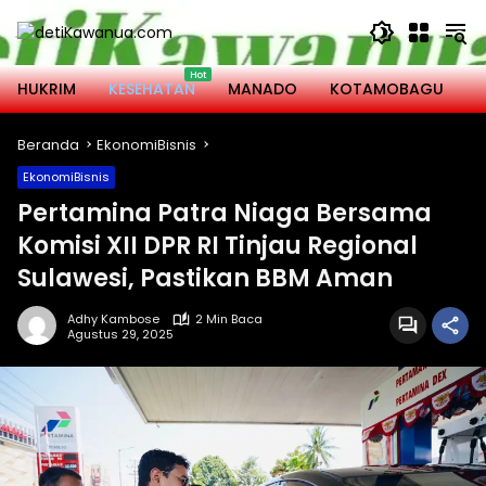
Langsung
ke
konten
HUKRIM
KESEHATAN
MANADO
KOTAMOBAGU
M
Beranda
EkonomiBisnis
EkonomiBisnis
Pertamina Patra Niaga Bersama
Komisi XII DPR RI Tinjau Regional
Sulawesi, Pastikan BBM Aman
Adhy Kambose
2 Min Baca
Agustus 29, 2025