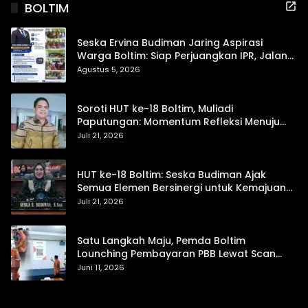
BOLTIM
Seska Ervina Budiman Jaring Aspirasi
Warga Boltim: Siap Perjuangkan IPR, Jalan
Trans, hingga Pemasaran UMKM
Agustus 5, 2026
Soroti HUT ke-18 Boltim, Muliadi
Paputungan: Momentum Refleksi Menuju
Daerah Mandiri dan Berdaya Saing
Juli 21, 2026
HUT ke-18 Boltim: Seska Budiman Ajak
Semua Elemen Bersinergi untuk Kemajuan
Daerah
Juli 21, 2026
Satu Langkah Maju, Pemda Boltim
Lounching Pembayaran PBB Lewat Scan
Qris
Juni 11, 2026