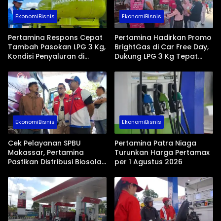
EkonomiBisnis
EkonomiBisnis
Pertamina Respons Cepat
Pertamina Hadirkan Promo
Tambah Pasokan LPG 3 Kg,
BrightGas di Car Free Day,
Kondisi Penyaluran di
Dukung LPG 3 Kg Tepat
Sulawesi Selatan
Sasaran
Berlangsung Kondusif
EkonomiBisnis
EkonomiBisnis
Cek Pelayanan SPBU
Pertamina Patra Niaga
Makassar, Pertamina
Turunkan Harga Pertamax
Pastikan Distribusi Biosolar
per 1 Agustus 2026
Berjalan Lancar