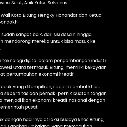
si Sulut, Anik Yulius Selvanus.
 Wali Kota Bitung Hengky Honandar dan Ketua
Sondakh.
sudah sangat baik, dari sisi desain hingga
lah mendorong mereka untuk bisa masuk ke
.
 teknologi digital dalam pengembangan industri
awesi Utara termasuk Bitung, memiliki kekayaan
uat pertumbuhan ekonomi kreatif.
roduk yang ditampilkan, seperti sambal khas,
ya seperti tas dan pernak-pernik buatan tangan.
sa menjadi ikon ekonomi kreatif nasional dengan
pemerintah pusat.
 dengan hadirnya atraksi budaya khas Bitung,
 Tari Tangkap Cakalang, yang memadukan