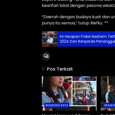
kearifan lokal dengan pesona wisata 
“Daerah dengan budaya kuat dan unik
punya itu semua,” tutup Riefky. **
Ini Harapan Fraksi NasDem Te
2024 Dan Ranperda Penanggu
Pos Terkait
BOLMONG RAYA
BOLMO