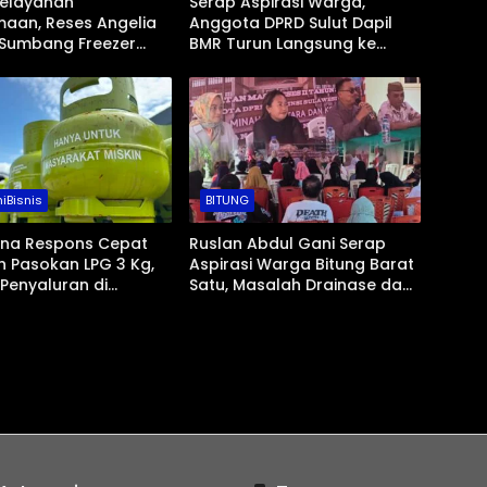
Pelayanan
Serap Aspirasi Warga,
aan, Reses Angelia
Anggota DPRD Sulut Dapil
Sumbang Freezer
BMR Turun Langsung ke
 untuk Umat Hindu di
Tengah Masyarakat
ad Bolmong
iBisnis
BITUNG
ina Respons Cepat
Ruslan Abdul Gani Serap
 Pasokan LPG 3 Kg,
Aspirasi Warga Bitung Barat
 Penyaluran di
Satu, Masalah Drainase dan
i Selatan
Abrasi Pantai Jadi Prioritas
gsung Kondusif