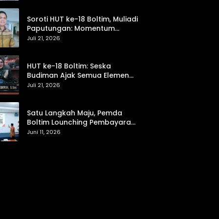
hingga Pemasaran UMKM
Soroti HUT ke-18 Boltim, Muliadi
Paputungan: Momentum
Refleksi Menuju Daerah Mandiri
Juli 21, 2026
dan Berdaya Saing
HUT ke-18 Boltim: Seska
Budiman Ajak Semua Elemen
Bersinergi untuk Kemajuan
Juli 21, 2026
Daerah
Satu Langkah Maju, Pemda
Boltim Lounching Pembayaran
PBB Lewat Scan Qris
Juni 11, 2026