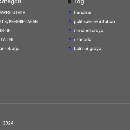
Kategori
Tag
AWESI UTARA
headline
ITIK/PEMERINTAHAN
politikpemerintahan
DLINE
minahasaraya
ITA TNI
manado
tamobagu
bolmongraya
4-2024