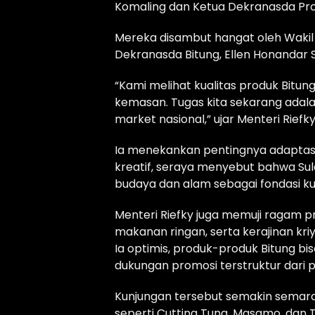
Komaling dan Ketua Dekranasda Provin
Mereka disambut hangat oleh Wakil
Dekranasda Bitung, Ellen Honandar 
“Kami melihat kualitas produk Bitung 
kemasan. Tugas kita sekarang ada
market nasional,” ujar Menteri Riefky
Ia menekankan pentingnya adaptasi
kreatif, seraya menyebut bahwa Sul
budaya dan alam sebagai fondasi k
Menteri Riefky juga memuji ragam p
makanan ringan, serta kerajinan kri
Ia optimis, produk-produk Bitung bi
dukungan promosi terstruktur dari 
Kunjungan tersebut semakin semarak
seperti Cutting Tuna, Masamo, dan