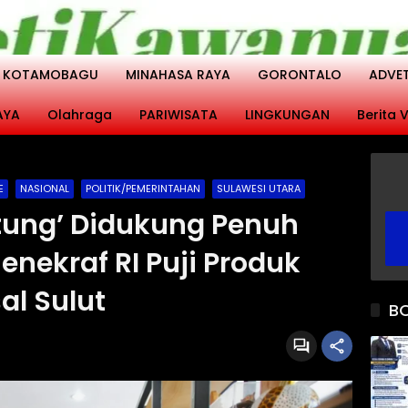
KOTAMOBAGU
MINAHASA RAYA
GORONTALO
ADVE
AYA
Olahraga
PARIWISATA
LINGKUNGAN
Berita V
E
NASIONAL
POLITIK/PEMERINTAHAN
SULAWESI UTARA
Bitung’ Didukung Penuh
enekraf RI Puji Produk
al Sulut
B