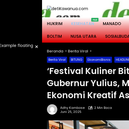
Langsung
ke
konten
HUKRIM
KESEHATAN
MANADO
BOLTIM
NUSA UTARA
SOSIALBUD
×
Beranda
Berita Viral
Berita Viral
BITUNG
EkonomiBisnis
HEADLIN
‘Festival Kuliner 
Gubernur Yulius, M
Ekonomi Kreatif As
Adhy Kambose
2 Min Baca
Juni 25, 2025