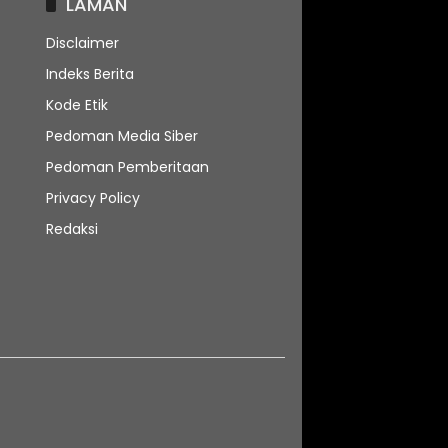
LAMAN
Disclaimer
Indeks Berita
Kode Etik
Pedoman Media Siber
Pedoman Pemberitaan
Privacy Policy
Redaksi