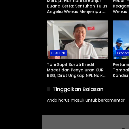
Merajut Harmoni di Banjar
Peduli 
Buana Kerta: Sentuhan Tulus
Keagam
Angelia Wenas Menjemput
Wenas 
Aspirasi Warga Mopugad
Jenazah
Mopug
HEADLINE
Ekonom
Toni Supit Soroti Kredit
Pertam
Macet dan Penyaluran KUR
Tambah
BSG, Dirut Ungkap NPL Naik
Kondisi
Imbas Sektor Mikro
Sulawes
Berlan
Tinggalkan Balasan
Anda harus
masuk
untuk berkomentar.