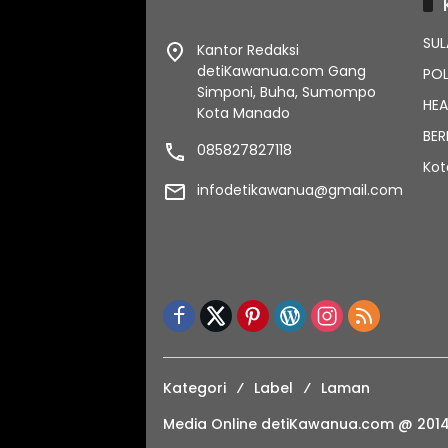
SUL
Kantor Redaksi
detiKawanua.com Gang
POL
Simponi, Buha, Sumompo
HEA
Kota Manado
BER
085827827118
Ko
infodetikawanua@gmail.com
Kategori
Label
Laman
Media Online detiKawanua.com @ 201