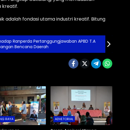
kreatif.
 adalah fondasi utama industri kreatif. Bitung
rhadap Ranperda Pertanggungjawaban APBD T.A
langan Bencana Daerah
NG RAYA
ADVETORIAL