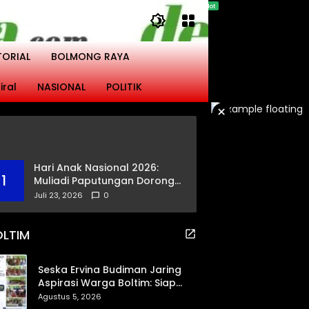
TORIAL
BOLMONG RAYA
iral
NASIONAL
POLITIK
×
Hari Anak Nasional 2026:
1
Muliadi Paputungan Dorong
Pemerataan Akses
Juli 23, 2026
0
Pendidikan dan Proteksi
Digital Anak Sulut
OLTIM
Seska Ervina Budiman Jaring
Aspirasi Warga Boltim: Siap
Perjuangkan IPR, Jalan Trans,
Agustus 5, 2026