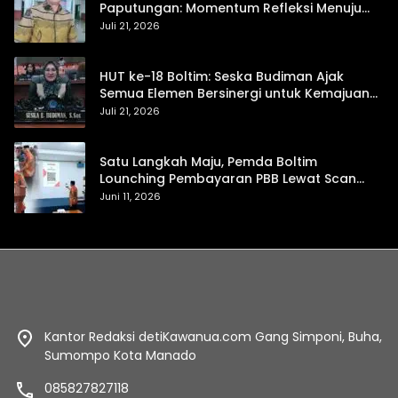
Paputungan: Momentum Refleksi Menuju
Daerah Mandiri dan Berdaya Saing
Juli 21, 2026
HUT ke-18 Boltim: Seska Budiman Ajak
Semua Elemen Bersinergi untuk Kemajuan
Daerah
Juli 21, 2026
Satu Langkah Maju, Pemda Boltim
Lounching Pembayaran PBB Lewat Scan
Qris
Juni 11, 2026
Kantor Redaksi detiKawanua.com Gang Simponi, Buha,
Sumompo Kota Manado
085827827118