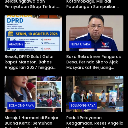
Belasungkawa dan
Kotamobagu, Muliadi
Pernyataan Sikap Terkait
Paputungan Sampaikan
Insiden Maut Drag Race
Duka Mendalam bagi
Kotamobagu
Korban dan Keluarga
HEADLINE
NUSA UTARA
Besok, DPRD Sulut Gelar
Buka Rekrutmen Pengurus
Rapat Maraton, Bahas
Desa, Perindo Sitaro Ajak
Anggaran 2027 hingga
Masyarakat Berjuang
Agenda Strategis
Bersama Membangun
Daerah
BOLMONG RAYA
BOLMONG RAYA
Merajut Harmoni di Banjar
Peduli Pelayanan
Buana Kerta: Sentuhan
Keagamaan, Reses Angelia