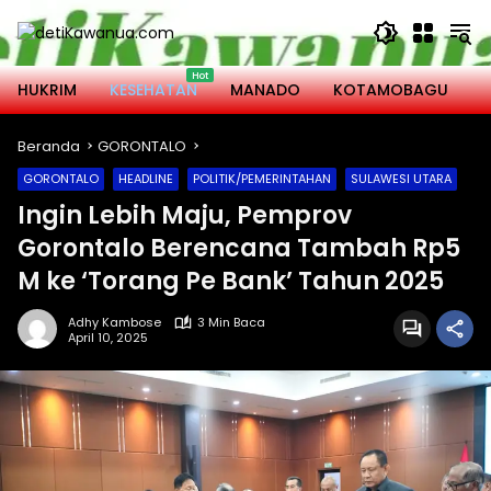
Langsung
ke
konten
HUKRIM
KESEHATAN
MANADO
KOTAMOBAGU
M
Beranda
GORONTALO
GORONTALO
HEADLINE
POLITIK/PEMERINTAHAN
SULAWESI UTARA
Ingin Lebih Maju, Pemprov
Gorontalo Berencana Tambah Rp5
M ke ‘Torang Pe Bank’ Tahun 2025
Adhy Kambose
3 Min Baca
April 10, 2025