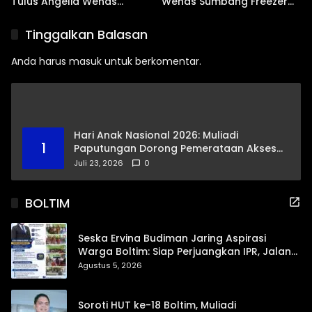
Tulus Angelia Wenas
Wenas Sumbang Freezer
Menjemput Aspirasi Warga
Jenazah untuk Umat Hindu
Mopugad
di Mopugad Bolmong
Tinggalkan Balasan
Anda harus
masuk
untuk berkomentar.
Hari Anak Nasional 2026: Muliadi
1
Paputungan Dorong Pemerataan Akses
Pendidikan dan Proteksi Digital Anak Sulut
Juli 23, 2026
0
BOLTIM
Seska Ervina Budiman Jaring Aspirasi
Warga Boltim: Siap Perjuangkan IPR, Jalan
Trans, hingga Pemasaran UMKM
Agustus 5, 2026
Soroti HUT ke-18 Boltim, Muliadi