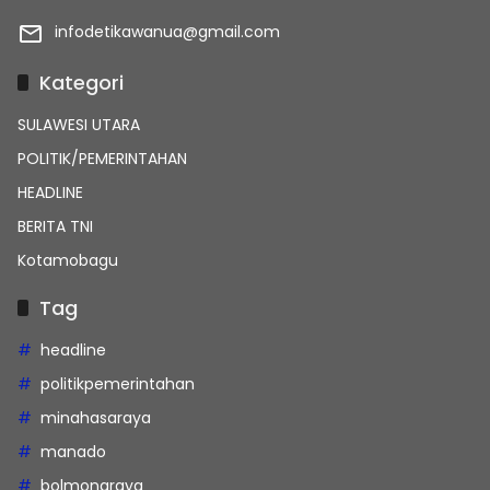
infodetikawanua@gmail.com
Kategori
SULAWESI UTARA
POLITIK/PEMERINTAHAN
HEADLINE
BERITA TNI
Kotamobagu
Tag
headline
politikpemerintahan
minahasaraya
manado
bolmongraya