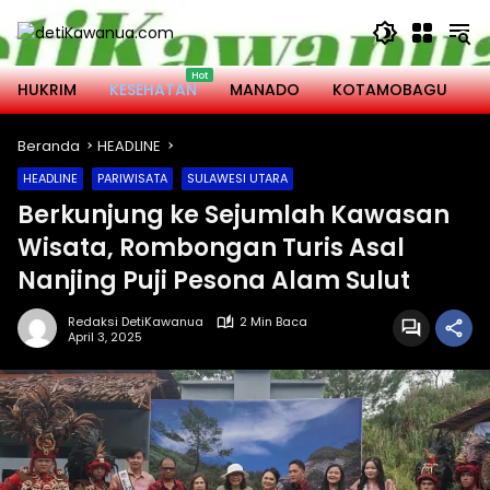
Langsung
ke
konten
HUKRIM
KESEHATAN
MANADO
KOTAMOBAGU
M
Beranda
HEADLINE
HEADLINE
PARIWISATA
SULAWESI UTARA
Berkunjung ke Sejumlah Kawasan
Wisata, Rombongan Turis Asal
Nanjing Puji Pesona Alam Sulut
Redaksi DetiKawanua
2 Min Baca
April 3, 2025