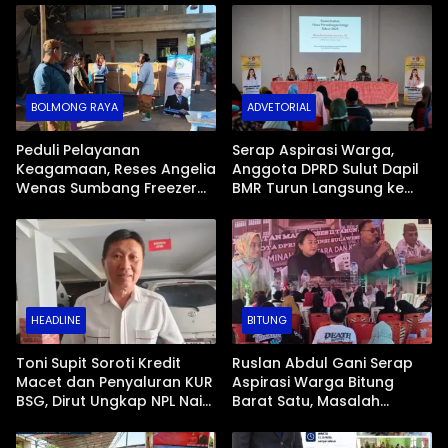
BOLMONG RAYA
ADVETORIAL
Peduli Pelayanan
Serap Aspirasi Warga,
Keagamaan, Reses Angelia
Anggota DPRD Sulut Dapil
Wenas Sumbang Freezer
BMR Turun Langsung ke
Jenazah untuk Umat Hindu
Tengah Masyarakat
di Mopugad Bolmong
HEADLINE
BITUNG
Toni Supit Soroti Kredit
Ruslan Abdul Gani Serap
Macet dan Penyaluran KUR
Aspirasi Warga Bitung
BSG, Dirut Ungkap NPL Naik
Barat Satu, Masalah
Imbas Sektor Mikro
Drainase dan Abrasi Pantai
Jadi Prioritas