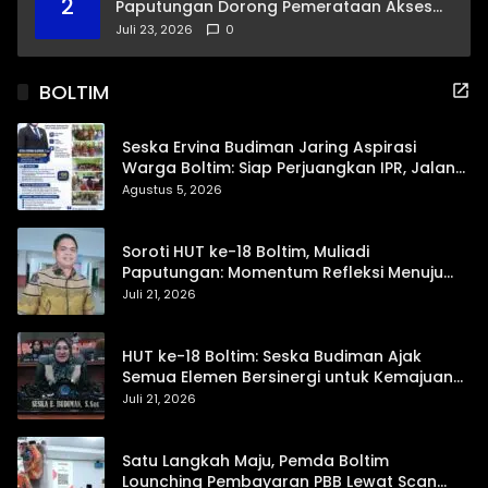
2
Paputungan Dorong Pemerataan Akses
Pendidikan dan Proteksi Digital Anak Sulut
Juli 23, 2026
0
BOLTIM
Seska Ervina Budiman Jaring Aspirasi
Warga Boltim: Siap Perjuangkan IPR, Jalan
Trans, hingga Pemasaran UMKM
Agustus 5, 2026
Soroti HUT ke-18 Boltim, Muliadi
Paputungan: Momentum Refleksi Menuju
Daerah Mandiri dan Berdaya Saing
Juli 21, 2026
HUT ke-18 Boltim: Seska Budiman Ajak
Semua Elemen Bersinergi untuk Kemajuan
Daerah
Juli 21, 2026
Satu Langkah Maju, Pemda Boltim
Lounching Pembayaran PBB Lewat Scan