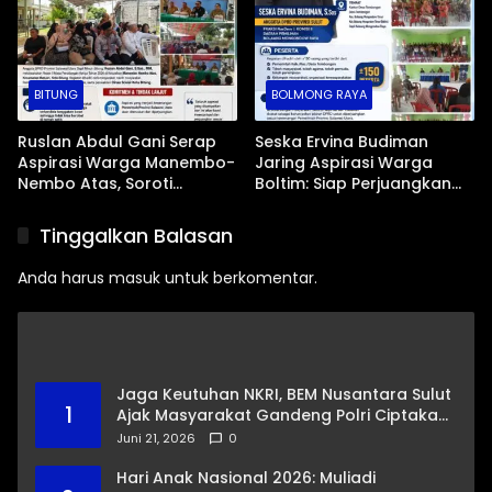
BITUNG
BOLMONG RAYA
Ruslan Abdul Gani Serap
Seska Ervina Budiman
Aspirasi Warga Manembo-
Jaring Aspirasi Warga
Nembo Atas, Soroti
Boltim: Siap Perjuangkan
Masalah BPJS Hingga
IPR, Jalan Trans, hingga
Usulan Pemekaran
Pemasaran UMKM
Tinggalkan Balasan
Kelurahan
Anda harus
masuk
untuk berkomentar.
Jaga Keutuhan NKRI, BEM Nusantara Sulut
1
Ajak Masyarakat Gandeng Polri Ciptakan
Kamtibmas Kondusif
Juni 21, 2026
0
Hari Anak Nasional 2026: Muliadi