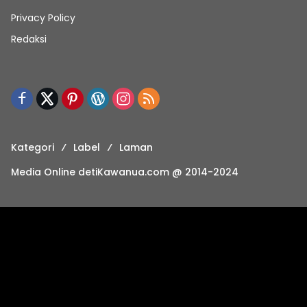
Privacy Policy
Redaksi
Kategori
Label
Laman
Media Online detiKawanua.com @ 2014-2024