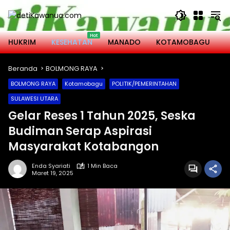
Langsung
ke
konten
HUKRIM
KESEHATAN
MANADO
KOTAMOBAGU
M
Beranda
BOLMONG RAYA
BOLMONG RAYA
Kotamobagu
POLITIK/PEMERINTAHAN
SULAWESI UTARA
Gelar Reses 1 Tahun 2025, Seska
Budiman Serap Aspirasi
Masyarakat Kotabangon
Enda Syariati
1 Min Baca
Maret 19, 2025