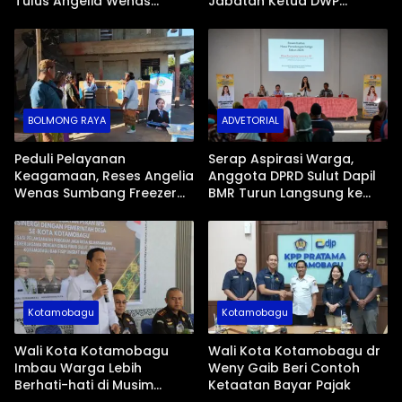
Tulus Angelia Wenas
Jabatan Ketua DWP
Menjemput Aspirasi Warga
Periode 2026-2031
Mopugad
BOLMONG RAYA
ADVETORIAL
Peduli Pelayanan
Serap Aspirasi Warga,
Keagamaan, Reses Angelia
Anggota DPRD Sulut Dapil
Wenas Sumbang Freezer
BMR Turun Langsung ke
Jenazah untuk Umat Hindu
Tengah Masyarakat
di Mopugad Bolmong
Kotamobagu
Kotamobagu
Wali Kota Kotamobagu
Wali Kota Kotamobagu dr
Imbau Warga Lebih
Weny Gaib Beri Contoh
Berhati-hati di Musim
Ketaatan Bayar Pajak
Kemarau