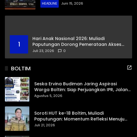
HEADLINE
Juni 15, 2026
Hari Anak Nasional 2026: Muliadi
1
Paputungan Dorong Pemerataan Akses
Pendidikan dan Proteksi Digital Anak Sulut
Juli 23, 2026
0
BOLTIM
Seska Ervina Budiman Jaring Aspirasi
Warga Boltim: Siap Perjuangkan IPR, Jalan
Trans, hingga Pemasaran UMKM
Agustus 5, 2026
Soroti HUT ke-18 Boltim, Muliadi
Paputungan: Momentum Refleksi Menuju
Daerah Mandiri dan Berdaya Saing
Juli 21, 2026