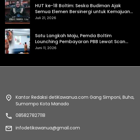
HUT ke-18 Boltim: Seska Budiman Ajak
Semua Elemen Bersinergi untuk Kemajuan
Daerah
Juli 21, 2026
Satu Langkah Maju, Pemda Boltim
Lounching Pembayaran PBB Lewat Scan
Qris
Juni 11, 2026
Kantor Redaksi detiKawanua.com Gang Simponi, Buha,
Sumompo Kota Manado
085827827118
infodetikawanua@gmail.com