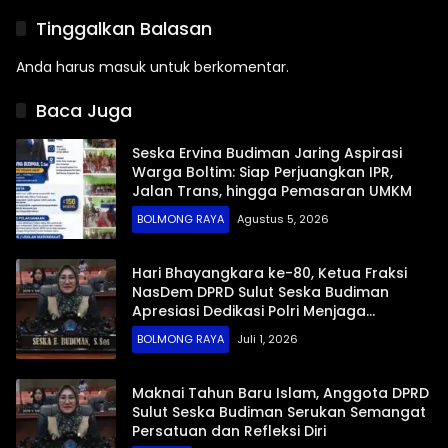
Tinggalkan Balasan
Anda harus
masuk
untuk berkomentar.
Baca Juga
Seska Ervina Budiman Jaring Aspirasi
Warga Boltim: Siap Perjuangkan IPR,
Jalan Trans, hingga Pemasaran UMKM
BOLMONG RAYA
Agustus 5, 2026
Hari Bhayangkara ke-80, Ketua Fraksi
NasDem DPRD Sulut Seska Budiman
Apresiasi Dedikasi Polri Menjaga
Stabilitas Keamanan di Bumi Nyiur
BOLMONG RAYA
Juli 1, 2026
Melambai
Maknai Tahun Baru Islam, Anggota DPRD
Sulut Seska Budiman Serukan Semangat
Persatuan dan Refleksi Diri