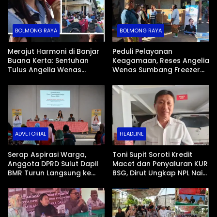
BOLMONG RAYA
BOLMONG RAYA
Merajut Harmoni di Banjar
Peduli Pelayanan
Buana Kerta: Sentuhan
Keagamaan, Reses Angelia
Tulus Angelia Wenas
Wenas Sumbang Freezer
Menjemput Aspirasi Warga
Jenazah untuk Umat Hindu
Mopugad
di Mopugad Bolmong
ADVETORIAL
HEADLINE
Serap Aspirasi Warga,
Toni Supit Soroti Kredit
Anggota DPRD Sulut Dapil
Macet dan Penyaluran KUR
BMR Turun Langsung ke
BSG, Dirut Ungkap NPL Naik
Tengah Masyarakat
Imbas Sektor Mikro