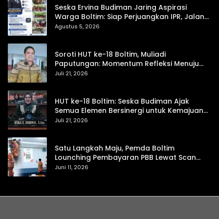
Seska Ervina Budiman Jaring Aspirasi
Warga Boltim: Siap Perjuangkan IPR, Jalan
Trans, hingga Pemasaran UMKM
Agustus 5, 2026
Soroti HUT ke-18 Boltim, Muliadi
Paputungan: Momentum Refleksi Menuju
Daerah Mandiri dan Berdaya Saing
Juli 21, 2026
HUT ke-18 Boltim: Seska Budiman Ajak
Semua Elemen Bersinergi untuk Kemajuan
Daerah
Juli 21, 2026
Satu Langkah Maju, Pemda Boltim
Lounching Pembayaran PBB Lewat Scan
Qris
Juni 11, 2026