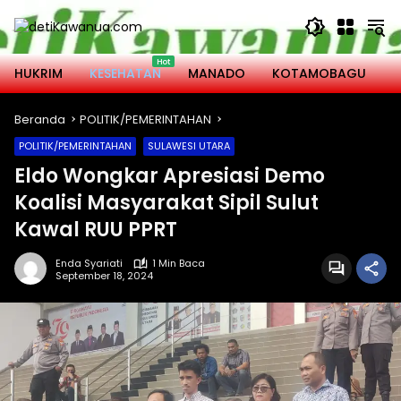
Langsung
ke
konten
HUKRIM
KESEHATAN
MANADO
KOTAMOBAGU
M
Beranda
POLITIK/PEMERINTAHAN
POLITIK/PEMERINTAHAN
SULAWESI UTARA
Eldo Wongkar Apresiasi Demo
Koalisi Masyarakat Sipil Sulut
Kawal RUU PPRT
Enda Syariati
1 Min Baca
September 18, 2024