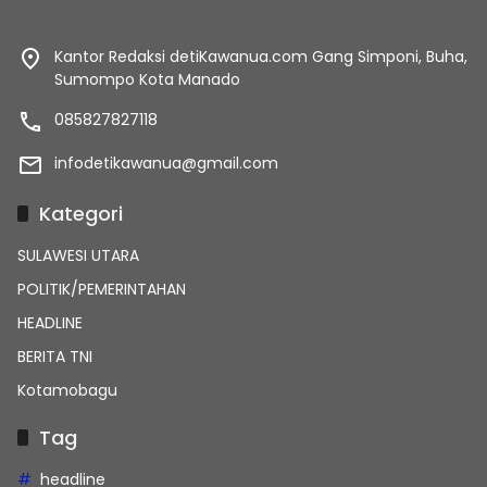
Kantor Redaksi detiKawanua.com Gang Simponi, Buha,
Sumompo Kota Manado
085827827118
infodetikawanua@gmail.com
Kategori
SULAWESI UTARA
POLITIK/PEMERINTAHAN
HEADLINE
BERITA TNI
Kotamobagu
Tag
headline