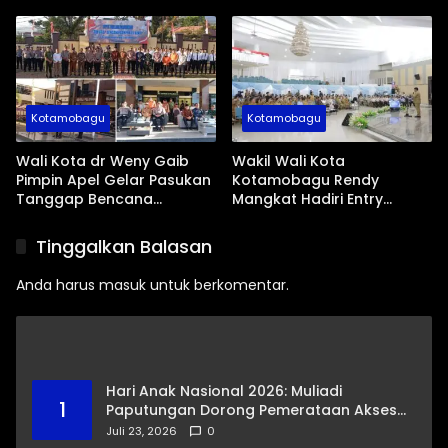
Kotamobagu
Kotamobagu
Wali Kota dr Weny Gaib
Wakil Wali Kota
Pimpin Apel Gelar Pasukan
Kotamobagu Rendy
Tanggap Bencana
Mangkat Hadiri Entry
Dampak El Nino
Meeting Ombudsman RI
Tinggalkan Balasan
Anda harus
masuk
untuk berkomentar.
Hari Anak Nasional 2026: Muliadi
1
Paputungan Dorong Pemerataan Akses
Pendidikan dan Proteksi Digital Anak Sulut
Juli 23, 2026
0