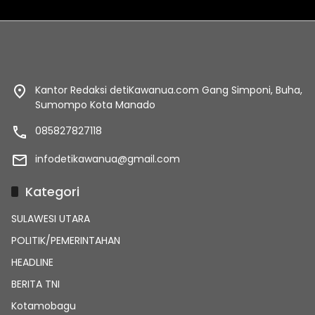
Kantor Redaksi detiKawanua.com Gang Simponi, Buha,
Sumompo Kota Manado
085827827118
infodetikawanua@gmail.com
Kategori
SULAWESI UTARA
POLITIK/PEMERINTAHAN
HEADLINE
BERITA TNI
Kotamobagu