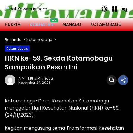
Langsung
ke
konten
HUKRIM
KESEHATAN
MANADO
KOTAMOBAGU
M
Beranda
Kotamobagu
Kotamobagu
HKN ke-59, Sekda Kotamobagu
Sampaikan Pesan Ini
ArM
2 Min Baca
November 24, 2023
Kotamobagu-Dinas Kesehatan Kotamobagu
menggelar Hari Kesehatan Nasional (HKN) ke-59,
(24/11/2023).
Kegitan mengusung tema Transformasi Kesehatan