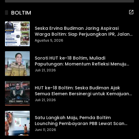
BOLTIM
Seska Ervina Budiman Jaring Aspirasi
Warga Boltim: Siap Perjuangkan IPR, Jalan
Trans, hingga Pemasaran UMKM
Agustus 5, 2026
Soroti HUT ke-18 Boltim, Muliadi
Paputungan: Momentum Refleksi Menuju
Daerah Mandiri dan Berdaya Saing
Juli 21, 2026
HUT ke-18 Boltim: Seska Budiman Ajak
Semua Elemen Bersinergi untuk Kemajuan
Daerah
Juli 21, 2026
Satu Langkah Maju, Pemda Boltim
Lounching Pembayaran PBB Lewat Scan
Qris
Juni 11, 2026