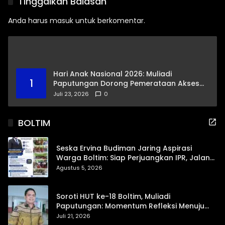
Tinggalkan Balasan
Kelurahan
Anda harus
masuk
untuk berkomentar.
Hari Anak Nasional 2026: Muliadi
1
Paputungan Dorong Pemerataan Akses
Pendidikan dan Proteksi Digital Anak Sulut
Juli 23, 2026
0
BOLTIM
Seska Ervina Budiman Jaring Aspirasi
Warga Boltim: Siap Perjuangkan IPR, Jalan
Trans, hingga Pemasaran UMKM
Agustus 5, 2026
Soroti HUT ke-18 Boltim, Muliadi
Paputungan: Momentum Refleksi Menuju
Daerah Mandiri dan Berdaya Saing
Juli 21, 2026