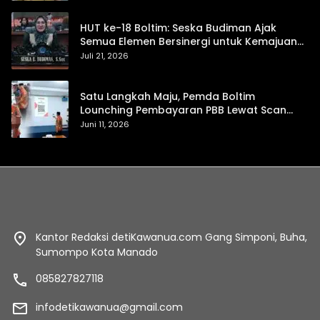
HUT ke-18 Boltim: Seska Budiman Ajak
Semua Elemen Bersinergi untuk Kemajuan
Daerah
Juli 21, 2026
Satu Langkah Maju, Pemda Boltim
Lounching Pembayaran PBB Lewat Scan
Qris
Juni 11, 2026
Kantor Redaksi detiKawanua.com Gang Simponi, Buha,
Sumompo Kota Manado
085827827118
infodetikawanua@gmail.com