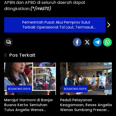
APBN dan APBD di seluruh daerah dapat
ditingkatkan.
(*/mld70)
Pemerintah Pusat Akui Pemprov Sulut
Terbaik Operasional Tol Laut, Termasuk
Sangihe
Pos Terkait
BOLMONG RAYA
BOLMONG RAYA
Merajut Harmoni di Banjar
Peduli Pelayanan
Buana Kerta: Sentuhan
Keagamaan, Reses Angelia
Tulus Angelia Wenas
Wenas Sumbang Freezer
Menjemput Aspirasi Warga
Jenazah untuk Umat Hindu