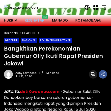
Langsung
ke
konten
HUKRIM
KESEHATAN
MANADO
KOTAMOBAGU
M
Beranda
HEADLINE
HEADLINE
NASIONAL
POLITIK/PEMERINTAHAN
Bangkitkan Perekonomian
Gubernur Olly Ikuti Rapat Presiden
Jokowi
Adhy Kambose
1 Min Baca
Juli 15, 2020
Jakarta
,
detiKawanua.com
-Gubernur Sulut Olly
Dondokambey bersama seluruh gubernur se-
Indonesia mengikuti rapat yang dipimpin Presiden
Joko Widodo di Istana Negara, Rabu 15 Juli 2020.