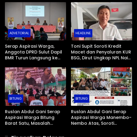
Mopugad
di Mopugad Bolmong
ADVETORIAL
HEADLINE
Serap Aspirasi Warga,
Toni Supit Soroti Kredit
Anggota DPRD Sulut Dapil
Macet dan Penyaluran KUR
BMR Turun Langsung ke
BSG, Dirut Ungkap NPL Naik
Tengah Masyarakat
Imbas Sektor Mikro
BITUNG
BITUNG
Ruslan Abdul Gani Serap
Ruslan Abdul Gani Serap
Aspirasi Warga Bitung
Aspirasi Warga Manembo-
Barat Satu, Masalah
Nembo Atas, Soroti
Drainase dan Abrasi Pantai
Masalah BPJS Hingga
Jadi Prioritas
Usulan Pemekaran