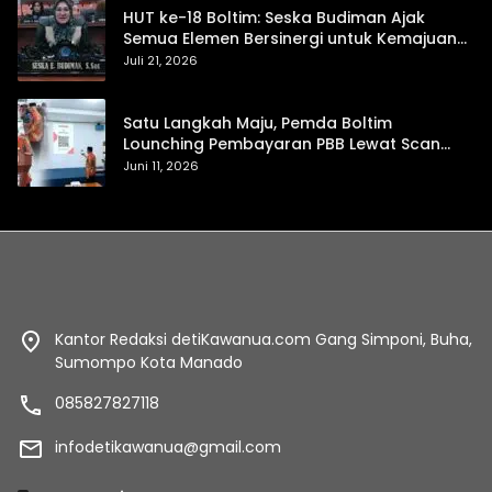
HUT ke-18 Boltim: Seska Budiman Ajak
Semua Elemen Bersinergi untuk Kemajuan
Daerah
Juli 21, 2026
Satu Langkah Maju, Pemda Boltim
Lounching Pembayaran PBB Lewat Scan
Qris
Juni 11, 2026
Kantor Redaksi detiKawanua.com Gang Simponi, Buha,
Sumompo Kota Manado
085827827118
infodetikawanua@gmail.com