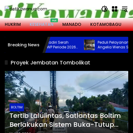
Langsung
ke
konten
HUKRIM
KESEHATAN
MANADO
KOTAMOBAGU
M
li Kota Kotamobagu Hadiri Serah
Peduli Pelayanan Keag
Breaking News
rima Jabatan Ketua DWP Periode 2026-
Angelia Wenas Sumban
31
Jenazah untuk Umat H
Bolmong
Proyek Jembatan Tombolikat
BOLTIM
Tertib Lalulintas, Satlantas Boltim
Berlakukan Sistem Buka-Tutup