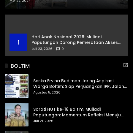
untuk Proyek Jembatan
Mei 22, 2024
Tombolikat
Hari Anak Nasional 2026: Muliadi
1
Paputungan Dorong Pemerataan Akses
Pendidikan dan Proteksi Digital Anak Sulut
Juli 23, 2026
0
BOLTIM
Seska Ervina Budiman Jaring Aspirasi
Warga Boltim: Siap Perjuangkan IPR, Jalan
Trans, hingga Pemasaran UMKM
Agustus 5, 2026
Soroti HUT ke-18 Boltim, Muliadi
Paputungan: Momentum Refleksi Menuju
Daerah Mandiri dan Berdaya Saing
Juli 21, 2026