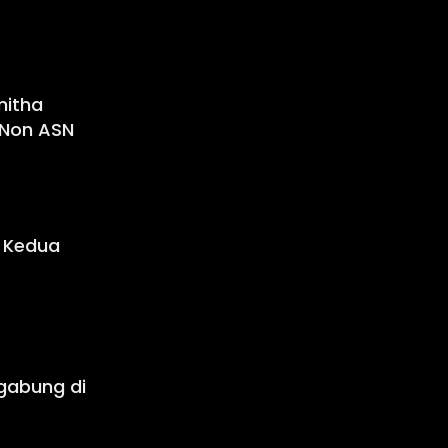
mitha
 Non ASN
i Kedua
gabung di