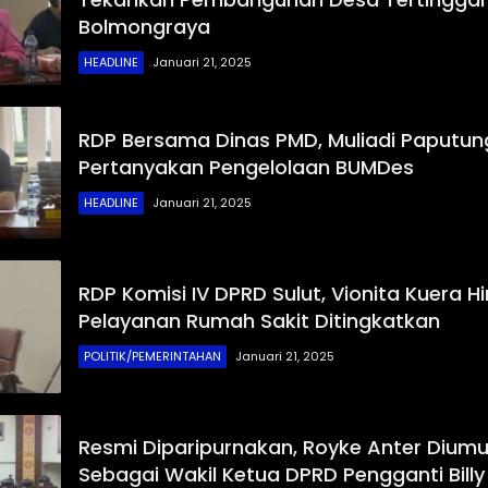
Bolmongraya
HEADLINE
Januari 21, 2025
RDP Bersama Dinas PMD, Muliadi Paputu
Pertanyakan Pengelolaan BUMDes
HEADLINE
Januari 21, 2025
RDP Komisi IV DPRD Sulut, Vionita Kuera 
Pelayanan Rumah Sakit Ditingkatkan
POLITIK/PEMERINTAHAN
Januari 21, 2025
Resmi Diparipurnakan, Royke Anter Diu
Sebagai Wakil Ketua DPRD Pengganti Bill