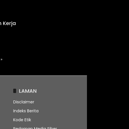
 Kerja
 »
LAMAN
Disclaimer
Indeks Berita
Kode Etik
Pedoman Media Siber