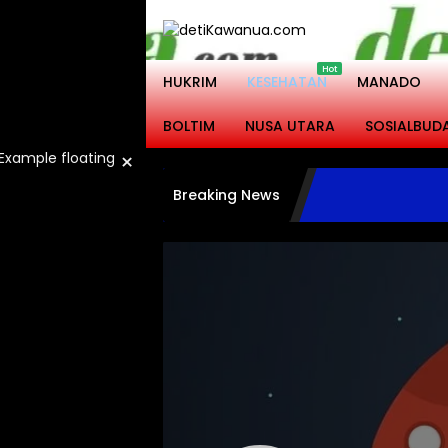
Langsung
ke
konten
HUKRIM
KESEHATAN
MANADO
BOLTIM
NUSA UTARA
SOSIALBUD
×
Breaking News