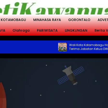
KOTAMOBAGU
MINAHASA RAYA
GORONTALO
ADVE
AYA
Olahraga
PARIWISATA
LINGKUNGAN
Berita V
Wali Kota Kotamobagu Hadiri Ser
Terima Jabatan Ketua DWP Period
2031