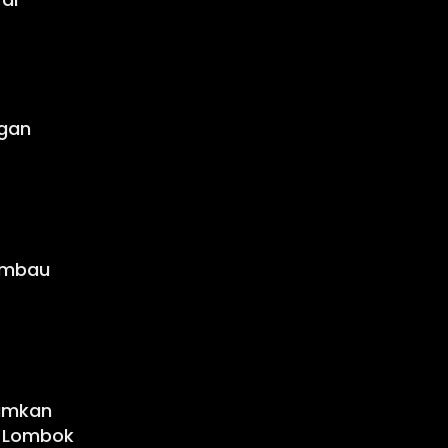
ngan
Himbau
mumkan
y Lombok