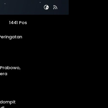
1441 Pos
 Peringatan
n Prabowo,
era
odompit
di