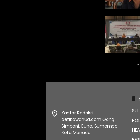
Paginasi
«
pos
SUL
Kantor Redaksi
detiKawanua.com Gang
POL
Simponi, Buha, Sumompo
HEA
Kota Manado
BER