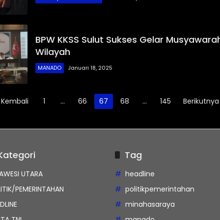
BPW KKSS Sulut Sukses Gelar Musyawarah
Wilayah
MANADO
Januari 18, 2025
 Kembali
1
…
66
67
68
…
145
Berikutnya
Kategori
Tag
AWESI UTARA
headline
ITIK/PEMERINTAHAN
politikpemerintahan
DLINE
minahasaraya
ITA TNI
manado