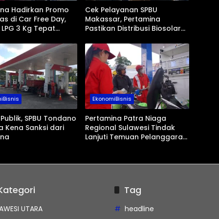
ina Hadirkan Promo
Cek Pelayanan SPBU
as di Car Free Day,
Makassar, Pertamina
 LPG 3 Kg Tepat
Pastikan Distribusi Biosolar
n
Berjalan Lancar
iBisnis
EkonomiBisnis
 Publik, SPBU Tondano
Pertamina Patra Niaga
a Kena Sanksi dari
Regional Sulawesi Tindak
ina
Lanjuti Temuan Pelanggaran
Penyaluran Pertalite di SPBU
Tanawangko
Kategori
Tag
AWESI UTARA
headline