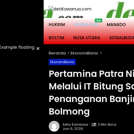
Langsung
ke
konten
HUKRIM
KESEHATAN
MANADO
BOLTIM
NUSA UTARA
SOSIALBUD
×
Beranda
EkonomiBisnis
EkonomiBisnis
Pertamina Patra N
Melalui IT Bitung 
Penanganan Banji
Bolmong
Adhy Kambose
2 Min Baca
Juni 6, 2026