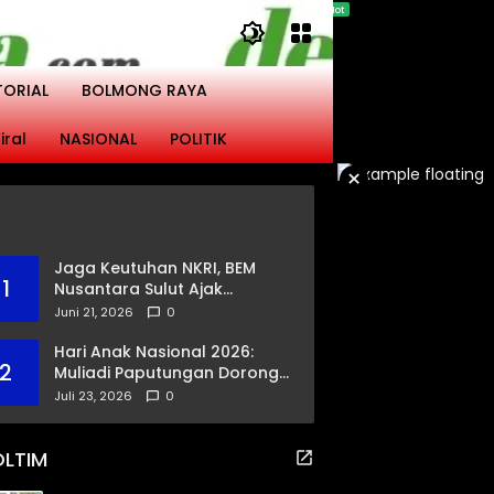
TORIAL
BOLMONG RAYA
iral
NASIONAL
POLITIK
×
Jaga Keutuhan NKRI, BEM
1
Nusantara Sulut Ajak
Masyarakat Gandeng Polri
Juni 21, 2026
0
Ciptakan Kamtibmas
Kondusif
Hari Anak Nasional 2026:
2
Muliadi Paputungan Dorong
Pemerataan Akses
Juli 23, 2026
0
Pendidikan dan Proteksi
Digital Anak Sulut
OLTIM