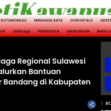
KOTAMOBAGU
MINAHASA RAYA
GORONTALO
ADVE
AYA
Olahraga
PARIWISATA
LINGKUNGAN
Berita V
iaga Regional Sulawesi
Salurkan Bantuan
r Bandang di Kabupaten
B