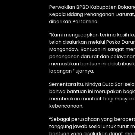
Perwakilan BPBD Kabupaten Bolaang
Kepala Bidang Penanganan Darurat
diberikan Pertamina.
“Kami mengucapkan terima kasih ke
telah disalurkan melalui Posko Da
Mongondow. Bantuan ini sangat m
penanganan darurat dan pelayana
memastikan bantuan ini didistribusi
lapangan,” ujarnya.
Sementara itu, Nindya Duta Sari sel
bahwa bantuan ini merupakan bagia
memberikan manfaat bagi masyaraka
kebencanaan.
“Sebagai perusahaan yang beropera
tanggung jawab sosial untuk turu
bantuan yang disalurkan dapat men