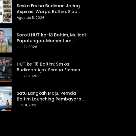
Seska Ervina Budiman Jaring
Aspirasi Warga Boltim: Siap
Perjuangkan IPR, Jalan Trans,
Agustus 5, 2026
hingga Pemasaran UMKM
Soroti HUT ke-18 Boltim, Muliadi
Paputungan: Momentum
Refleksi Menuju Daerah Mandiri
Juli 21, 2026
dan Berdaya Saing
HUT ke-18 Boltim: Seska
Budiman Ajak Semua Elemen
Bersinergi untuk Kemajuan
Juli 21, 2026
Daerah
Satu Langkah Maju, Pemda
Boltim Lounching Pembayaran
PBB Lewat Scan Qris
Juni 11, 2026