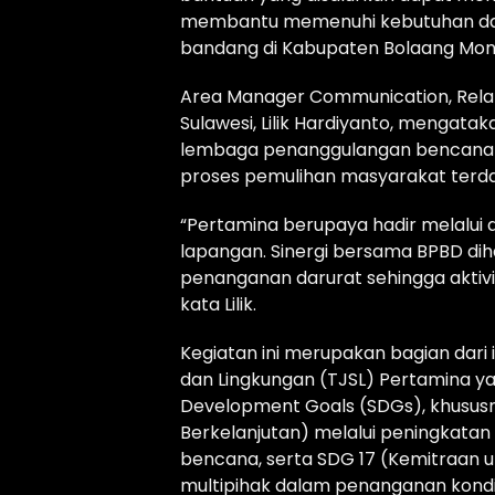
membantu memenuhi kebutuhan das
bandang di Kabupaten Bolaang Mong
Area Manager Communication, Relat
Sulawesi, Lilik Hardiyanto, mengat
lembaga penanggulangan bencana 
proses pemulihan masyarakat terd
“Pertamina berupaya hadir melalui 
lapangan. Sinergi bersama BPBD 
penanganan darurat sehingga aktivi
kata Lilik.
Kegiatan ini merupakan bagian dar
dan Lingkungan (TJSL) Pertamina 
Development Goals (SDGs), khusus
Berkelanjutan) melalui peningkat
bencana, serta SDG 17 (Kemitraan u
multipihak dalam penanganan kondi