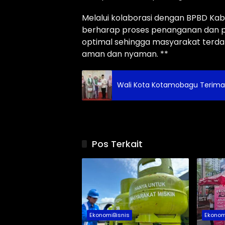
Melalui kolaborasi dengan BPBD K
berharap proses penanganan dan p
optimal sehingga masyarakat terda
aman dan nyaman. **
Wali Kota Kotamobagu Terima
Pos Terkait
EkonomiBisnis
Ekonom