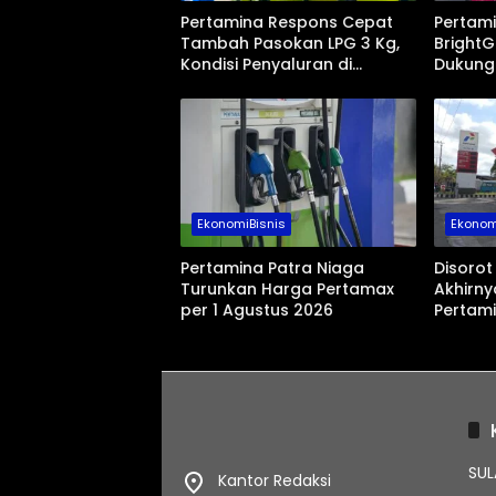
Pertamina Respons Cepat
Pertam
Tambah Pasokan LPG 3 Kg,
BrightG
Kondisi Penyaluran di
Dukung
Sulawesi Selatan
Sasara
Berlangsung Kondusif
EkonomiBisnis
Ekonom
Pertamina Patra Niaga
Disorot
Turunkan Harga Pertamax
Akhirny
per 1 Agustus 2026
Pertam
SUL
Kantor Redaksi