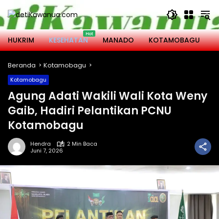
Langsung
ke
konten
HUKRIM
KESEHATAN
MANADO
KOTAMOBAGU
M
Beranda
Kotamobagu
Kotamobagu
Agung Adati Wakili Wali Kota Weny
Gaib, Hadiri Pelantikan PCNU
Kotamobagu
Hendra
2 Min Baca
Juni 7, 2026