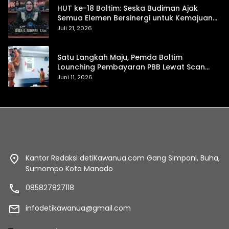
HUT ke-18 Boltim: Seska Budiman Ajak
Semua Elemen Bersinergi untuk Kemajuan
Daerah
Juli 21, 2026
Satu Langkah Maju, Pemda Boltim
Lounching Pembayaran PBB Lewat Scan
Qris
Juni 11, 2026
Kantor Redaksi detiKawanua.com Gang Simponi, Buha,
Sumompo Kota Manado
085827827118
infodetikawanua@gmail.com