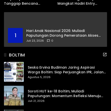
Tanggap Bencana
Mangkat Hadiri Entry
Dampak El Nino
Meeting Ombudsman RI
Hari Anak Nasional 2026: Muliadi
1
Paputungan Dorong Pemerataan Akses
Pendidikan dan Proteksi Digital Anak Sulut
Juli 23, 2026
0
BOLTIM
Seska Ervina Budiman Jaring Aspirasi
Warga Boltim: Siap Perjuangkan IPR, Jalan
Trans, hingga Pemasaran UMKM
Agustus 5, 2026
Soroti HUT ke-18 Boltim, Muliadi
Paputungan: Momentum Refleksi Menuju
Daerah Mandiri dan Berdaya Saing
Juli 21, 2026