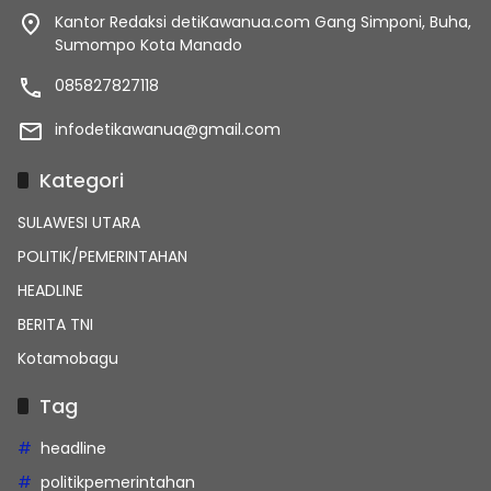
Kantor Redaksi detiKawanua.com Gang Simponi, Buha,
Sumompo Kota Manado
085827827118
infodetikawanua@gmail.com
Kategori
SULAWESI UTARA
POLITIK/PEMERINTAHAN
HEADLINE
BERITA TNI
Kotamobagu
Tag
headline
politikpemerintahan