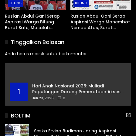
BITUNG
BITUNG
Ruslan Abdul Gani Serap
Ruslan Abdul Gani Serap
Aspirasi Warga Bitung
Aspirasi Warga Manembo-
Barat Satu, Masalah
Nembo Atas, Soroti
Drainase dan Abrasi Pantai
Masalah BPJS Hingga
Jadi Prioritas
Usulan Pemekaran
Tinggalkan Balasan
Kelurahan
Anda harus
masuk
untuk berkomentar.
Hari Anak Nasional 2026: Muliadi
1
Paputungan Dorong Pemerataan Akses
Pendidikan dan Proteksi Digital Anak Sulut
Juli 23, 2026
0
BOLTIM
Seska Ervina Budiman Jaring Aspirasi