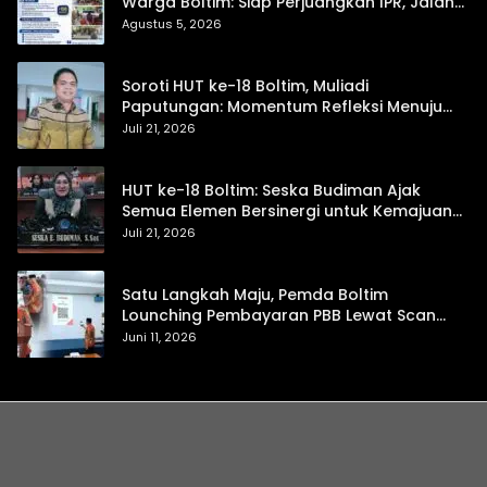
Warga Boltim: Siap Perjuangkan IPR, Jalan
Trans, hingga Pemasaran UMKM
Agustus 5, 2026
Soroti HUT ke-18 Boltim, Muliadi
Paputungan: Momentum Refleksi Menuju
Daerah Mandiri dan Berdaya Saing
Juli 21, 2026
HUT ke-18 Boltim: Seska Budiman Ajak
Semua Elemen Bersinergi untuk Kemajuan
Daerah
Juli 21, 2026
Satu Langkah Maju, Pemda Boltim
Lounching Pembayaran PBB Lewat Scan
Qris
Juni 11, 2026