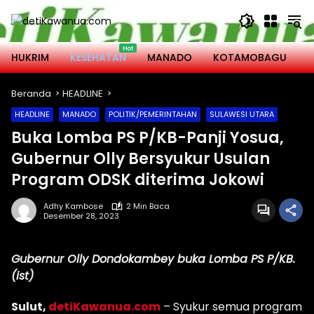
Langsung
ke
konten
HUKRIM
KESEHATAN
MANADO
KOTAMOBAGU
M
Beranda
HEADLINE
HEADLINE
MANADO
POLITIK/PEMERINTAHAN
SULAWESI UTARA
Buka Lomba PS P/KB-Panji Yosua,
Gubernur Olly Bersyukur Usulan
Program ODSK diterima Jokowi
Adhy Kambose
2 Min Baca
Desember 28, 2023
Gubernur Olly Dondokambey buka Lomba PS P/KB.
(ist)
Sulut,
detiKawanua.com
– Syukur semua program