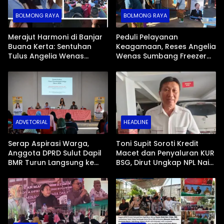
BOLMONG RAYA
BOLMONG RAYA
Merajut Harmoni di Banjar
Peduli Pelayanan
Buana Kerta: Sentuhan
Keagamaan, Reses Angelia
Tulus Angelia Wenas
Wenas Sumbang Freezer
Menjemput Aspirasi Warga
Jenazah untuk Umat Hindu
Mopugad
di Mopugad Bolmong
ADVETORIAL
HEADLINE
Serap Aspirasi Warga,
Toni Supit Soroti Kredit
Anggota DPRD Sulut Dapil
Macet dan Penyaluran KUR
BMR Turun Langsung ke
BSG, Dirut Ungkap NPL Naik
Tengah Masyarakat
Imbas Sektor Mikro