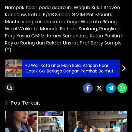
Nampak hadir pada acara ini, Wagub Sulut Steven
Kandouw, Ketua P/KB Sinode GMIM Pnt Maurits
Mantiri yang keseharian sebagai Walikota Bitung,
Wakil Walikota Manado Richard Sualang, Panglima
Panji Yosua GMIM James Sumendap, Ketua Panitia Ir
Royke Roring dan Rektor Unsrat Prof Berty Sompie.
(*)
PJ Wali Kota Lihai Main Bola, Asripan Nani
Cetak Gol Berlaga Dengan Pemkab Bolmut.
Pos Terkait