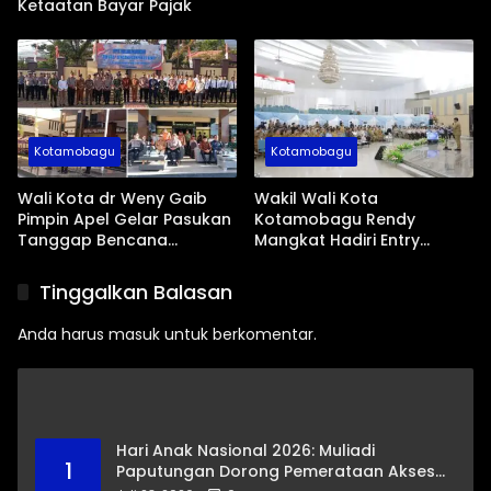
Ketaatan Bayar Pajak
Kotamobagu
Kotamobagu
Wali Kota dr Weny Gaib
Wakil Wali Kota
Pimpin Apel Gelar Pasukan
Kotamobagu Rendy
Tanggap Bencana
Mangkat Hadiri Entry
Dampak El Nino
Meeting Ombudsman RI
Tinggalkan Balasan
Anda harus
masuk
untuk berkomentar.
Hari Anak Nasional 2026: Muliadi
1
Paputungan Dorong Pemerataan Akses