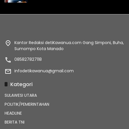
Kantor Redaksi detiKawanua.com Gang Simponi, Buha,
Sumompo Kota Manado
085827827118
infodetikawanua@gmail.com
Kategori
SULAWESI UTARA
POLITIK/PEMERINTAHAN
HEADLINE
BERITA TNI