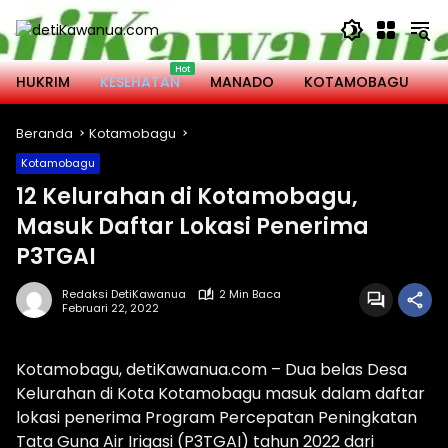
Langsung
ke
konten
HUKRIM
KESEHATAN
MANADO
KOTAMOBAGU
M
Beranda
Kotamobagu
Kotamobagu
12 Kelurahan di Kotamobagu,
Masuk Daftar Lokasi Penerima
P3TGAI
Redaksi DetiKawanua
2 Min Baca
Februari 22, 2022
Kotamobagu, detiKawanua.com – Dua belas Desa
Kelurahan di Kota Kotamobagu masuk dalam daftar
lokasi penerima Program Percepatan Peningkatan
Tata Guna Air Irigasi (P3TGAI) tahun 2022 dari