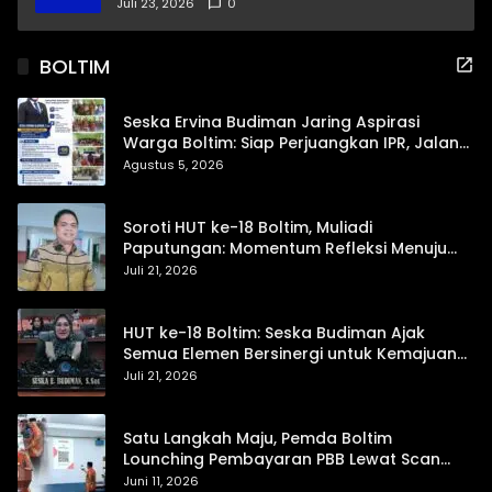
Pendidikan dan Proteksi Digital Anak Sulut
Juli 23, 2026
0
BOLTIM
Seska Ervina Budiman Jaring Aspirasi
Warga Boltim: Siap Perjuangkan IPR, Jalan
Trans, hingga Pemasaran UMKM
Agustus 5, 2026
Soroti HUT ke-18 Boltim, Muliadi
Paputungan: Momentum Refleksi Menuju
Daerah Mandiri dan Berdaya Saing
Juli 21, 2026
HUT ke-18 Boltim: Seska Budiman Ajak
Semua Elemen Bersinergi untuk Kemajuan
Daerah
Juli 21, 2026
Satu Langkah Maju, Pemda Boltim
Lounching Pembayaran PBB Lewat Scan
Qris
Juni 11, 2026