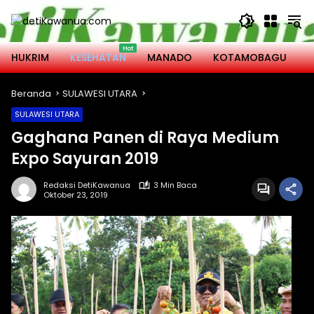
Langsung
ke
konten
HUKRIM
KESEHATAN
MANADO
KOTAMOBAGU
M
Beranda
SULAWESI UTARA
SULAWESI UTARA
Gaghana Panen di Raya Medium
Expo Sayuran 2019
Redaksi DetiKawanua
3 Min Baca
Oktober 23, 2019