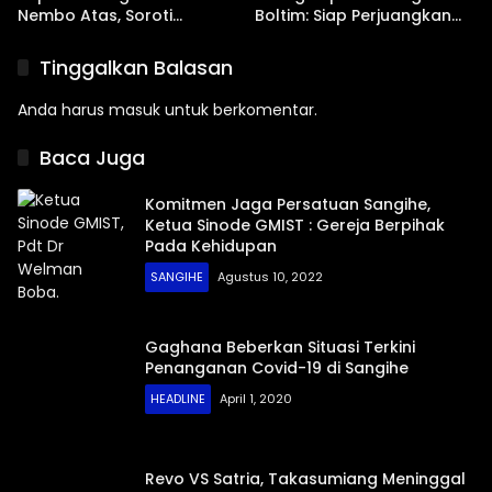
Nembo Atas, Soroti
Boltim: Siap Perjuangkan
Masalah BPJS Hingga
IPR, Jalan Trans, hingga
Usulan Pemekaran
Pemasaran UMKM
Tinggalkan Balasan
Kelurahan
Anda harus
masuk
untuk berkomentar.
Baca Juga
Komitmen Jaga Persatuan Sangihe,
Ketua Sinode GMIST : Gereja Berpihak
Pada Kehidupan
SANGIHE
Agustus 10, 2022
Gaghana Beberkan Situasi Terkini
Penanganan Covid-19 di Sangihe
HEADLINE
April 1, 2020
Revo VS Satria, Takasumiang Meninggal