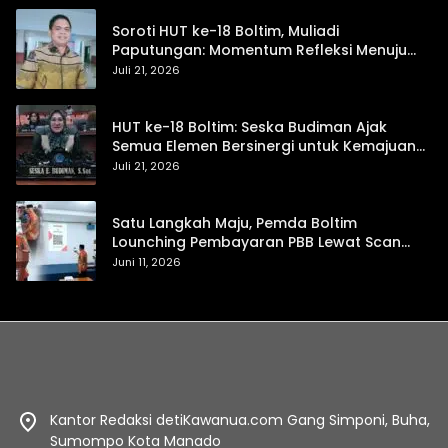
Soroti HUT ke-18 Boltim, Muliadi
Paputungan: Momentum Refleksi Menuju
Daerah Mandiri dan Berdaya Saing
Juli 21, 2026
HUT ke-18 Boltim: Seska Budiman Ajak
Semua Elemen Bersinergi untuk Kemajuan
Daerah
Juli 21, 2026
Satu Langkah Maju, Pemda Boltim
Lounching Pembayaran PBB Lewat Scan
Qris
Juni 11, 2026
Kantor Redaksi detiKawanua.com Gang Simponi, Buha,
Sumompo Kota Manado