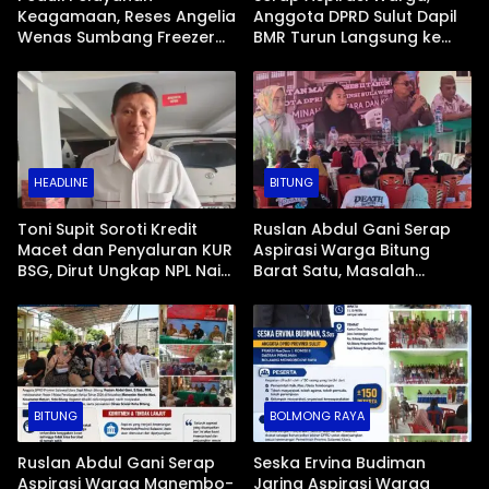
Keagamaan, Reses Angelia
Anggota DPRD Sulut Dapil
Wenas Sumbang Freezer
BMR Turun Langsung ke
Jenazah untuk Umat Hindu
Tengah Masyarakat
di Mopugad Bolmong
HEADLINE
BITUNG
Toni Supit Soroti Kredit
Ruslan Abdul Gani Serap
Macet dan Penyaluran KUR
Aspirasi Warga Bitung
BSG, Dirut Ungkap NPL Naik
Barat Satu, Masalah
Imbas Sektor Mikro
Drainase dan Abrasi Pantai
Jadi Prioritas
BITUNG
BOLMONG RAYA
Ruslan Abdul Gani Serap
Seska Ervina Budiman
Aspirasi Warga Manembo-
Jaring Aspirasi Warga