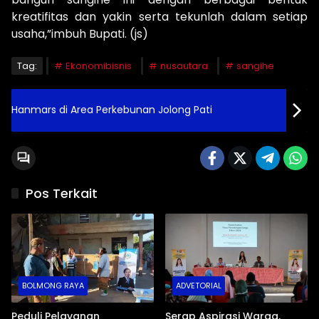
kreatifitas dan yakin serta tekunlah dalam setiap
usaha,”imbuh Bupati. (js)
Tag:
Ekonomibisnis
nusautara
sangihe
Hanmars di Area Perkebunan Jolong Pati
Pos Terkait
BOLMONG RAYA
ADVETORIAL
Peduli Pelayanan
Serap Aspirasi Warga,