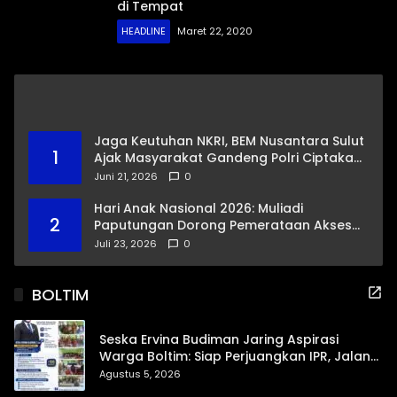
di Tempat
HEADLINE
Maret 22, 2020
Jaga Keutuhan NKRI, BEM Nusantara Sulut
1
Ajak Masyarakat Gandeng Polri Ciptakan
Kamtibmas Kondusif
Juni 21, 2026
0
Hari Anak Nasional 2026: Muliadi
2
Paputungan Dorong Pemerataan Akses
Pendidikan dan Proteksi Digital Anak Sulut
Juli 23, 2026
0
BOLTIM
Seska Ervina Budiman Jaring Aspirasi
Warga Boltim: Siap Perjuangkan IPR, Jalan
Trans, hingga Pemasaran UMKM
Agustus 5, 2026