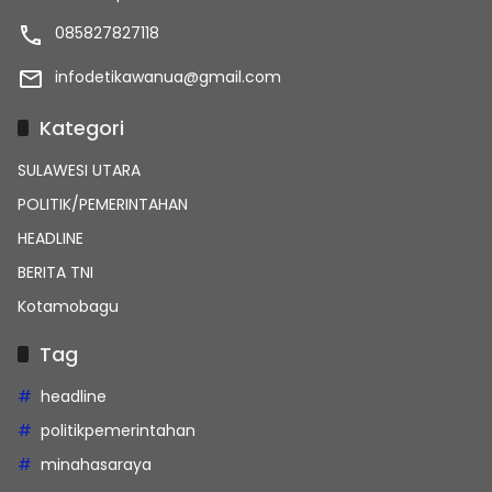
085827827118
infodetikawanua@gmail.com
Kategori
SULAWESI UTARA
POLITIK/PEMERINTAHAN
HEADLINE
BERITA TNI
Kotamobagu
Tag
headline
politikpemerintahan
minahasaraya